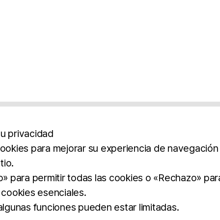
u privacidad
cookies para mejorar su experiencia de navegación y
tio.
os
Aviso Legal
Política De Privacidad
Término
to» para permitir todas las cookies o «Rechazo» par
 cookies esenciales.
BROCHURE
DOWNLOAD
 algunas funciones pueden estar limitadas.
dos.
imilar.