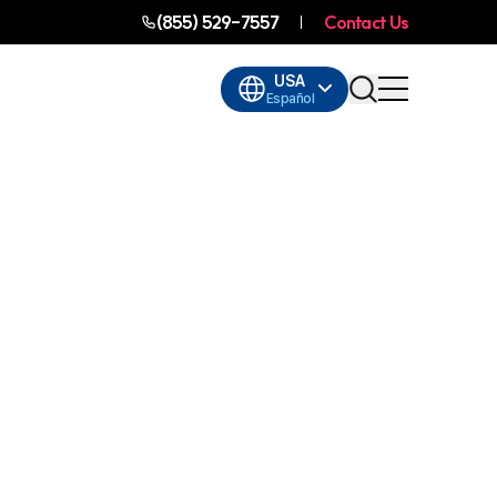
(855) 529-7557
Contact Us
USA
Español