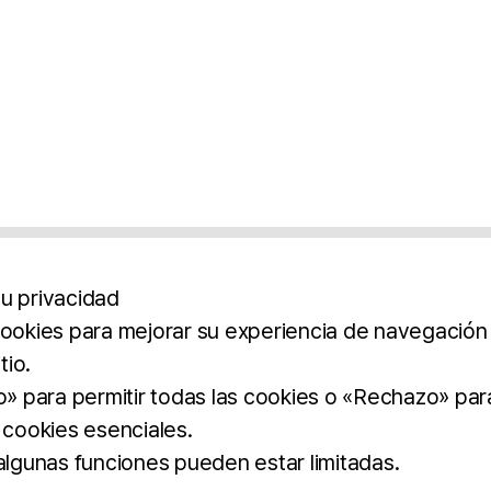
u privacidad
cookies para mejorar su experiencia de navegación y
tio.
os
Aviso Legal
Política De Privacidad
Término
to» para permitir todas las cookies o «Rechazo» par
 cookies esenciales.
BROCHURE
DOWNLOAD
 algunas funciones pueden estar limitadas.
dos.
imilar.