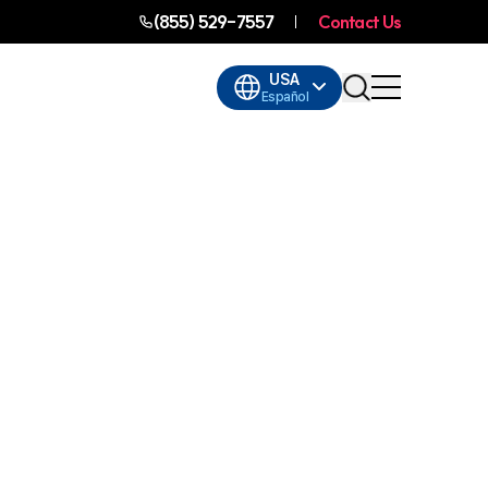
(855) 529-7557
Contact Us
USA
Español