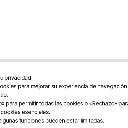
u privacidad
cookies para mejorar su experiencia de navegación y
tio.
os
Aviso Legal
Política De Privacidad
Término
to» para permitir todas las cookies o «Rechazo» par
 cookies esenciales.
BROCHURE
DOWNLOAD
 algunas funciones pueden estar limitadas.
dos.
imilar.