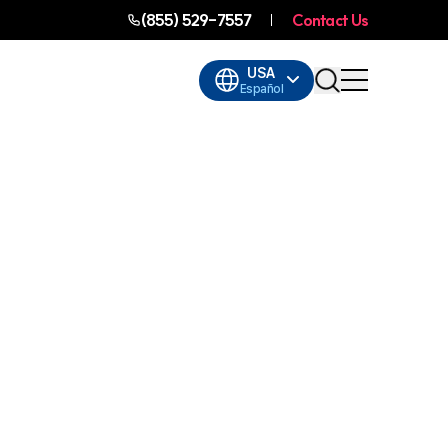
(855) 529-7557
Contact Us
USA
Español