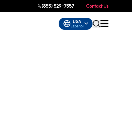
(855) 529-7557
Contact Us
USA
Español