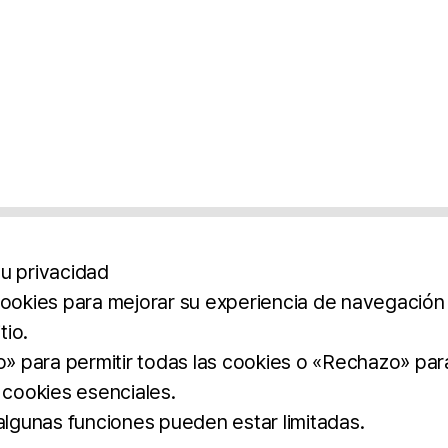
u privacidad
cookies para mejorar su experiencia de navegación y
tio.
os
Aviso Legal
Política De Privacidad
Término
to» para permitir todas las cookies o «Rechazo» par
 cookies esenciales.
BROCHURE
DOWNLOAD
 algunas funciones pueden estar limitadas.
dos.
imilar.