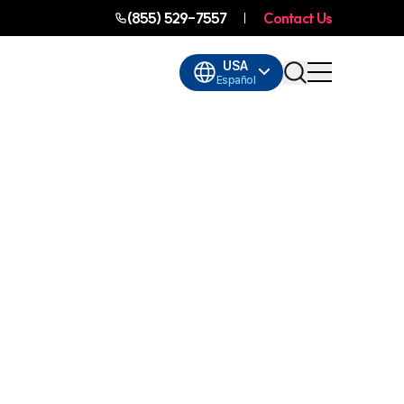
(855) 529-7557
Contact Us
USA
Español