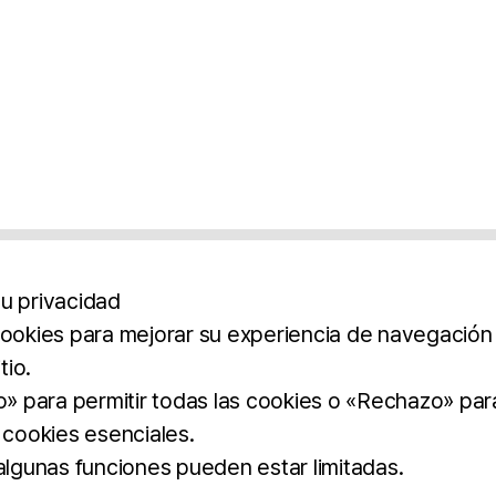
u privacidad
cookies para mejorar su experiencia de navegación y
tio.
os
Aviso Legal
Política De Privacidad
Término
to» para permitir todas las cookies o «Rechazo» par
 cookies esenciales.
BROCHURE
DOWNLOAD
 algunas funciones pueden estar limitadas.
dos.
imilar.