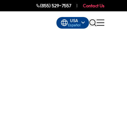
(855) 529-7557
Contact Us
USA
Español