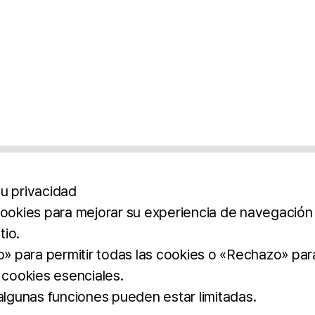
u privacidad
cookies para mejorar su experiencia de navegación y
tio.
os
Aviso Legal
Política De Privacidad
Término
to» para permitir todas las cookies o «Rechazo» par
 cookies esenciales.
BROCHURE
DOWNLOAD
 algunas funciones pueden estar limitadas.
dos.
imilar.