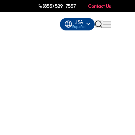
(855) 529-7557
Contact Us
USA
Español