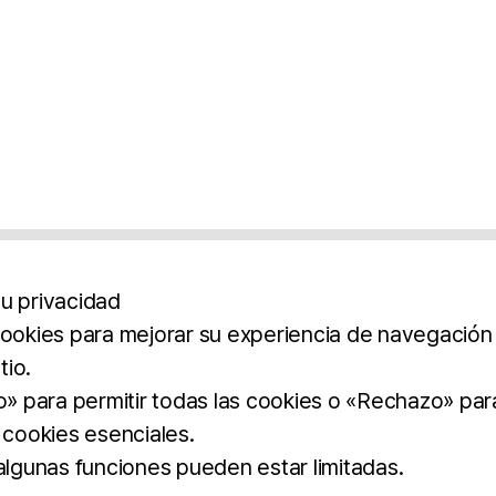
u privacidad
cookies para mejorar su experiencia de navegación y
tio.
os
Aviso Legal
Política De Privacidad
Término
to» para permitir todas las cookies o «Rechazo» par
 cookies esenciales.
BROCHURE
DOWNLOAD
 algunas funciones pueden estar limitadas.
dos.
imilar.