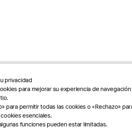
u privacidad
cookies para mejorar su experiencia de navegación y
tio.
os
Aviso Legal
Política De Privacidad
Término
to» para permitir todas las cookies o «Rechazo» par
 cookies esenciales.
BROCHURE
DOWNLOAD
 algunas funciones pueden estar limitadas.
dos.
imilar.