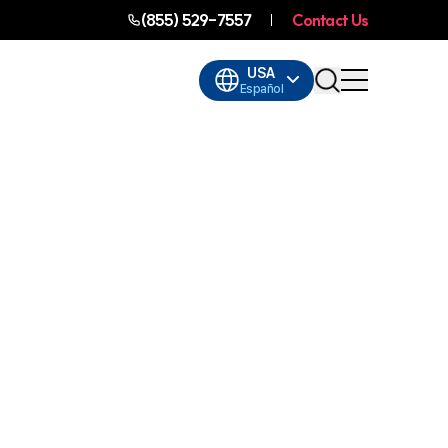
(855) 529-7557
Contact Us
USA
Español