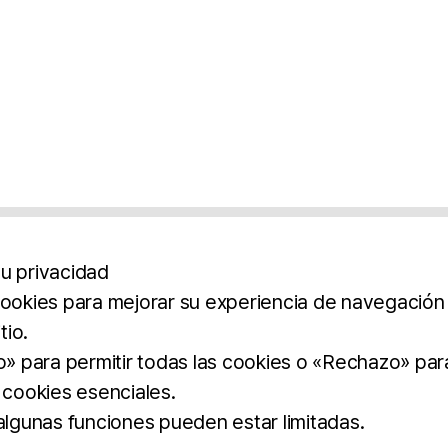
u privacidad
cookies para mejorar su experiencia de navegación y
tio.
os
Aviso Legal
Política De Privacidad
Término
to» para permitir todas las cookies o «Rechazo» par
 cookies esenciales.
BROCHURE
DOWNLOAD
 algunas funciones pueden estar limitadas.
dos.
imilar.