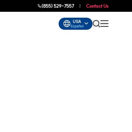
(855) 529-7557
Contact Us
USA
Español