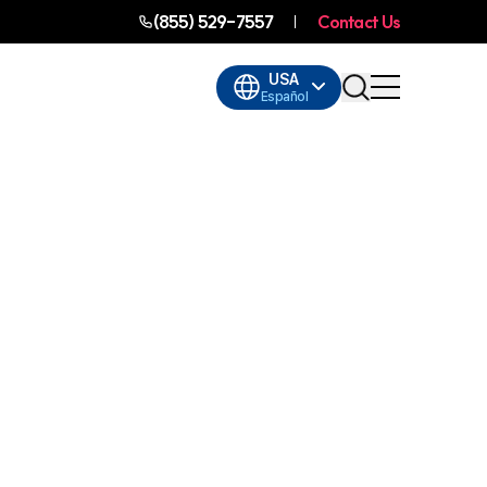
(855) 529-7557
Contact Us
USA
Español