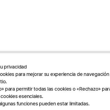
u privacidad
cookies para mejorar su experiencia de navegación y
tio.
os
Aviso Legal
Política De Privacidad
Término
to» para permitir todas las cookies o «Rechazo» par
 cookies esenciales.
BROCHURE
DOWNLOAD
 algunas funciones pueden estar limitadas.
dos.
imilar.