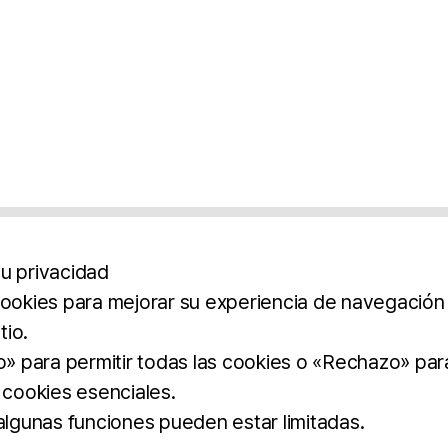
u privacidad
cookies para mejorar su experiencia de navegación y
tio.
os
Aviso Legal
Política De Privacidad
Término
to» para permitir todas las cookies o «Rechazo» par
 cookies esenciales.
BROCHURE
DOWNLOAD
 algunas funciones pueden estar limitadas.
dos.
imilar.