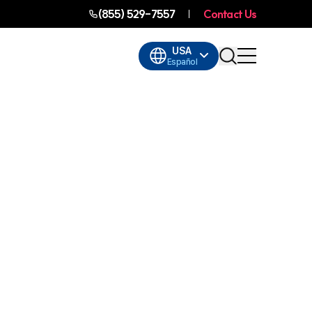
(855) 529-7557
Contact Us
USA
Español