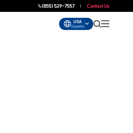
(855) 529-7557
Contact Us
USA
Español