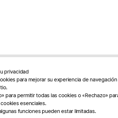
u privacidad
cookies para mejorar su experiencia de navegación y
tio.
os
Aviso Legal
Política De Privacidad
Término
to» para permitir todas las cookies o «Rechazo» par
 cookies esenciales.
BROCHURE
DOWNLOAD
 algunas funciones pueden estar limitadas.
dos.
imilar.