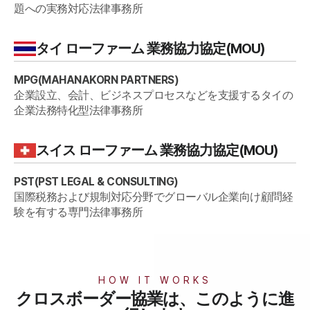
アクセス
題への実務対応法律事務所
グローバル提携法律事務所
お客様の声
AI Daeryun
タイ
ローファーム 業務協力協定(MOU)
解決事例
MPG
(
MAHANAKORN PARTNERS
)
企業設立、会計、ビジネスプロセスなどを支援するタイの
業務事例
企業法務特化型法律事務所
インサイト
判決分析
スイス
ローファーム 業務協力協定(MOU)
法律情報（法人）
法律情報（個人）
法律知識人
PST
(
PST LEGAL & CONSULTING
)
お客様の声
国際税務および規制対応分野でグローバル企業向け顧問経
験を有する専門法律事務所
業務グループ/センター
分野別
HOW IT WORKS
クロスボーダー協業は、このように進
メンバー紹介