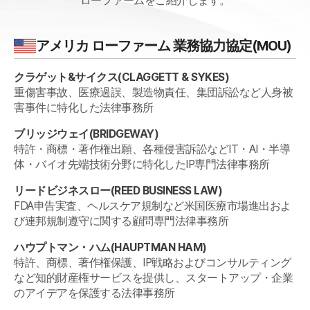
ローファームをご紹介します。
アメリカ
ローファーム 業務協力協定(MOU)
クラゲット&サイクス
(
CLAGGETT & SYKES
)
重傷害事故、医療過誤、製造物責任、集団訴訟など人身被
害事件に特化した法律事務所
ブリッジウェイ
(
BRIDGEWAY
)
特許・商標・著作権出願、各種侵害訴訟などIT・AI・半導
体・バイオ先端技術分野に特化したIP専門法律事務所
リードビジネスロー
(
REED BUSINESS LAW
)
FDA申告実査、ヘルスケア規制など米国医療市場進出およ
び連邦規制遵守に関する顧問専門法律事務所
ハウプトマン・ハム
(
HAUPTMAN HAM
)
特許、商標、著作権保護、IP戦略およびコンサルティング
など知的財産権サービスを提供し、スタートアップ・企業
のアイデアを保護する法律事務所