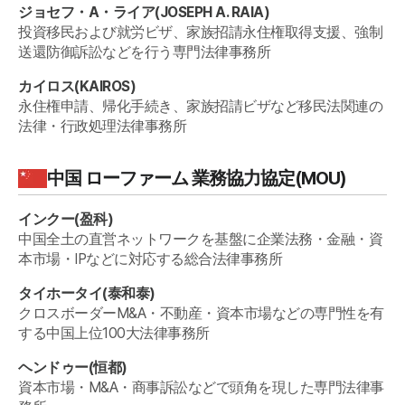
ジョセフ・A・ライア
(
JOSEPH A. RAIA
)
投資移民および就労ビザ、家族招請永住権取得支援、強制
送還防御訴訟などを行う専門法律事務所
カイロス
(
KAIROS
)
永住権申請、帰化手続き、家族招請ビザなど移民法関連の
法律・行政処理法律事務所
中国
ローファーム 業務協力協定(MOU)
インクー
(
盈科
)
中国全土の直営ネットワークを基盤に企業法務・金融・資
本市場・IPなどに対応する総合法律事務所
タイホータイ
(
泰和泰
)
クロスボーダーM&A・不動産・資本市場などの専門性を有
する中国上位100大法律事務所
ヘンドゥー
(
恒都
)
資本市場・M&A・商事訴訟などで頭角を現した専門法律事