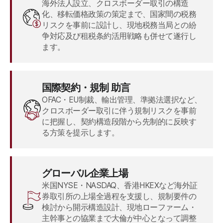
海外法人設立、クロスボーダー取引の構造
セミナー
化、移転価格政策の策定まで、国家間の税務
リスクを事前に設計し、現地税務当局との紛
Daeryun 法律相談予約
争対応及び租税条約活用戦略も併せて遂行し
ます。
法律相談予約
集団訴訟申請
法律サービス被害救済
国際契約・規制 助言
OFAC・EU制裁、輸出管理、準拠法選択など、
クロスボーダー取引に伴う規制リスクを事前
に把握し、契約構造段階から先制的に反映す
る方策を提示します。
グローバル企業上場
米国NYSE・NASDAQ、香港HKEXなど海外証
券取引所の上場全過程を支援し、規制要件の
検討から開示構造設計、現地ローファーム・
主幹事との協業まで大倫が中心となって調整