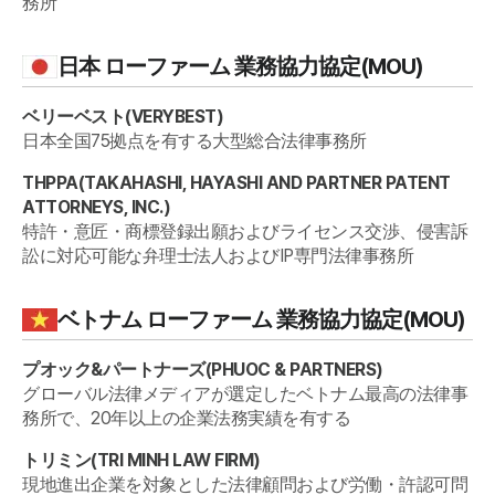
務所
日本
ローファーム 業務協力協定(MOU)
ベリーベスト
(
VERYBEST
)
日本全国75拠点を有する大型総合法律事務所
THPPA
(
TAKAHASHI, HAYASHI AND PARTNER PATENT
ATTORNEYS, INC.
)
特許・意匠・商標登録出願およびライセンス交渉、侵害訴
訟に対応可能な弁理士法人およびIP専門法律事務所
ベトナム
ローファーム 業務協力協定(MOU)
Daeryun 紹介
プオック&パートナーズ
(
PHUOC & PARTNERS
)
グローバル法律メディアが選定したベトナム最高の法律事
大倫紹介
務所で、20年以上の企業法務実績を有する
大倫の強み
企業法務コンサルティング
トリミン
(
TRI MINH LAW FIRM
)
業務協力・法律相談企業
現地進出企業を対象とした法律顧問および労働・許認可問