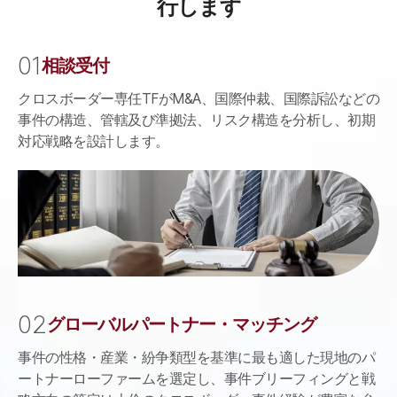
行します
弁護士・専門家の推薦
0
1
相談受付
クロスボーダー専任TFがM&A、国際仲裁、国際訴訟などの
事件の構造、管轄及び準拠法、リスク構造を分析し、初期
対応戦略を設計します。
0
2
グローバルパートナー・マッチング
事件の性格・産業・紛争類型を基準に最も適した現地のパ
ートナーローファームを選定し、事件ブリーフィングと戦