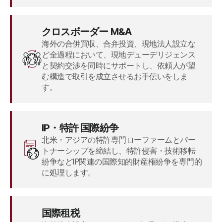
クロスボーダー M&A
海外の合併買収、合弁投資、現地法人設立な
ど全過程において、現地デューデリジェンス
と契約交渉を同時にサポートし、依頼人が望
む構造で取引を成立させるお手伝いをしま
す。
IP・特許 国際紛争
北米・アジアの特許専門ローファームとパー
トナーシップを締結し、特許侵害・技術移転
ニュース/資料
紛争などIP関連の国際知的財産権紛争を専門的
に処理します。
メディア報道
お知らせ
法律ブログ
法律書式
国際租税
ニュースレター/パンフレット