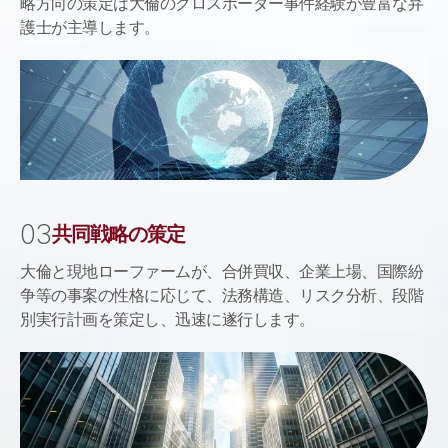
略方向の策定は大倫のクロスボーダー事件経験が豊富な弁
護士が主導します。
0
3
共同戦略の策定
大倫と現地ローファームが、合併買収、企業上場、国際紛
争等の事案の性格に応じて、法務構造、リスク分析、段階
別実行計画を策定し、迅速に遂行します。