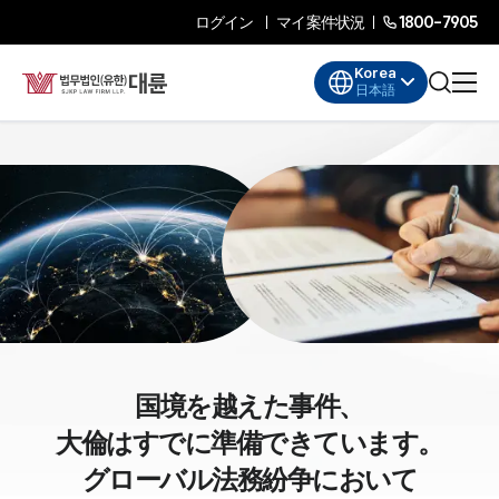
ログイン
マイ案件状況
1800-7905
Korea
日本語
国境を越えた事件、
大倫はすでに準備できています。
グローバル法務紛争において