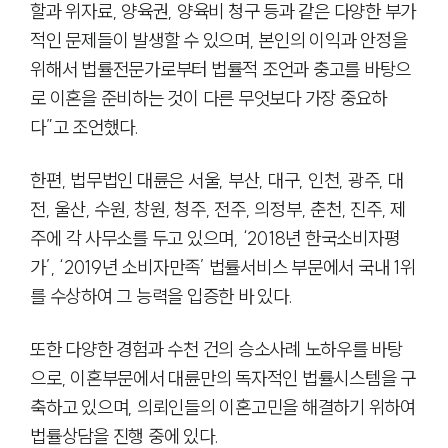
고객의 소리
할과 위자료, 양육권, 양육비 청구 등과 같은 다양한 부가
AI대륜
적인 문제들이 발생할 수 있으며, 본인의 이익과 안정을
위해서 법률전문가로부터 법률적 조언과 충고를 바탕으
업무사례
로 이혼을 준비하는 것이 다른 무엇보다 가장 중요하
주요 업무사례
다”고 조언했다.
기업 인사이트
사례분석/최신동향
법률정보(법인)
한편, 법무법인 대륜은 서울, 부산, 대구, 인천, 광주, 대
법률정보(개인)
전, 울산, 수원, 창원, 청주, 전주, 의정부, 춘천, 진주, 제
법률지식인
주에 각 사무소를 두고 있으며, ‘2018년 한국소비자평
고객후기
가’, ‘2019년 소비자만족’ 법률서비스 부문에서 국내 1위
를 수상하여 그 능력을 입증한 바 있다.
업무그룹/센터
분야별
또한 다양한 경험과 수천 건의 승소사례 노하우를 바탕
으로, 이혼부문에서 대륜만의 독자적인 법률시스템을 구
구성원 소개
축하고 있으며, 의뢰인들의 이혼고민을 해결하기 위하여
법률상담을 진행 중에 있다.