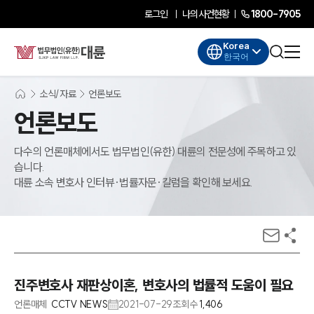
로그인
나의사건현황
1800-7905
Korea
한국어
소식/자료
언론보도
언론보도
다수의 언론매체에서도 법무법인(유한) 대륜의 전문성에 주목하고 있
습니다.
대륜 소속 변호사 인터뷰·법률자문·칼럼을 확인해 보세요.
진주변호사 재판상이혼, 변호사의 법률적 도움이 필요
언론매체
CCTV NEWS
2021-07-29
조회수
1,406