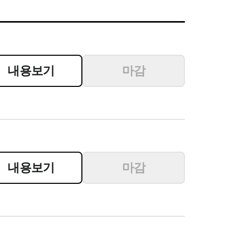
AI대륜
업무사례
주요 업무사례
내용보기
마감
기업 인사이트
사례분석/최신동향
법률정보(법인)
법률정보(개인)
법률지식인
내용보기
마감
고객후기
업무그룹/센터