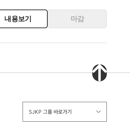
분야별
내용보기
마감
구성원 소개
스토리
변호사·전문가 추천
소식/자료
언론보도
공지사항
법률 블로그
SJKP 그룹 바로가기
법률서식
뉴스레터/브로슈어