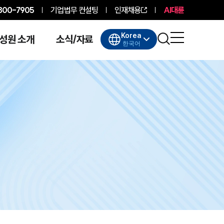
800-7905
기업법무 컨설팅
인재채용
AI대륜
Korea
성원 소개
소식/자료
한국어
대륜소개
대륜소개
대륜의 강점
기업법무 컨설팅
업무협력·법률자문 기업
오시는 길
글로벌 파트너 로펌
고객의 소리