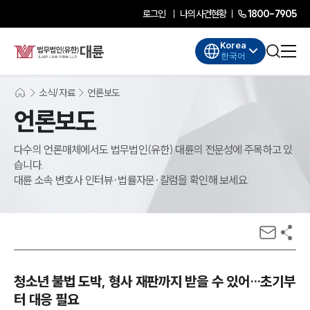
로그인
나의사건현황
1800-7905
Korea
한국어
소식/자료
언론보도
언론보도
다수의 언론매체에서도 법무법인(유한) 대륜의 전문성에 주목하고 있
습니다.
대륜 소속 변호사 인터뷰·법률자문·칼럼을 확인해 보세요.
청소년 불법 도박, 형사 재판까지 받을 수 있어…초기부
터 대응 필요