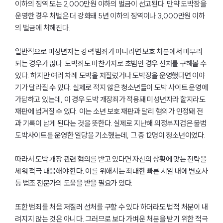
이하의 징역 또는 2,000만원 이하의 벌금이 선고된다. 만약 도박장을
운영한 경우 처벌은 더 강화돼 5년 이하의 징역이나 3,000만원 이하
의 벌금에 처해진다.
대륜소개
일반적으로 미성년자는 강력 범죄가 아니라면 보호 처분에서 마무리
대륜소개
되는 경우가 많다. 도박죄도 마찬가지로 초범인 경우 선처를 구해볼 수
대륜의 강점
있다. 하지만 여러 차례 도박을 저질렀거나 도박장을 운영했다면 이야
기업법무 컨설팅
기가 달라질 수 있다. 실제로 적지 않은 청소년들이 도박 사이트 운영에
업무협력·법률자문 기업
오시는 길
가담하고 있는데, 이 경우 도박 개장죄가 적용돼 미성년자라 할지라도
글로벌 파트너 로펌
재판에 넘겨질 수 있다. 이는 소년 보호 재판과 달리 혐의가 인정돼 전
고객의 소리
과 기록이 남게 된다는 것을 뜻한다. 실제로 지난해 의정부지검은 불법
AI대륜
도박사이트를 운영한 일당을 기소했는데, 그 중 12명이 청소년이었다.
업무사례
따라서 도박 개장 관련 혐의를 받고 있다면 자신의 상황에 맞는 전략을
세워 적극 대응해야 한다. 이를 위해서는 최대한 빠른 시일 내에 변호사
주요 업무사례
등 법조 전문가의 도움을 받을 필요가 있다.
기업 인사이트
사례분석/최신동향
또한 범죄를 처음 저질러 선처를 구할 수 있다 하더라도 법적 처분이 내
법률정보(법인)
법률정보(개인)
려지지 않는 것은 아니다. 그러므로 보다 가벼운 처분을 받기 위한 적극