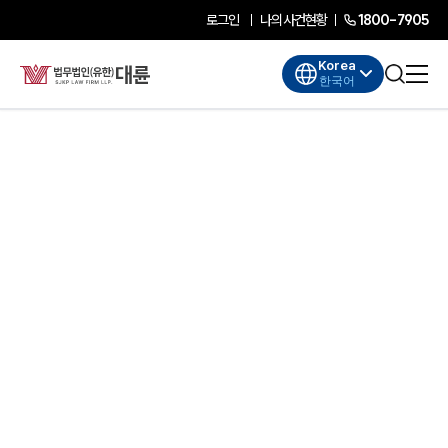
로그인
나의사건현황
1800-7905
Korea
한국어
대륜소개
대륜소개
대륜의 강점
기업법무 컨설팅
업무협력·법률자문 기업
오시는 길
글로벌 파트너 로펌
고객의 소리
AI대륜