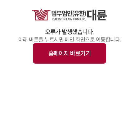
업무사례
주요 업무사례
기업 인사이트
사례분석/최신동향
오류가 발생했습니다.
법률정보(법인)
법률정보(개인)
아래 버튼을 누르시면 메인 화면으로 이동합니다.
법률지식인
고객후기
홈페이지 바로가기
업무그룹/센터
분야별
구성원 소개
변호사·전문가 추천