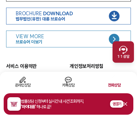
BROCHURE
DOWNLOAD
법무법인(유한) 대륜 브로슈어
인재채용
VIEW MORE
취재문의
브로슈어 더보기
만화로 보는 사례
1:1 상담
서비스 이용약관
개인정보처리방침
면책공고
유한책임
이메일무단수집거부
웹 접근성
온라인상담
카톡상담
전화상담
고객의 소리
법률상담 신청부터 실시간 내 사건 조회까지,
앱 열기
'마이대륜'
하나로 끝!
주소
서울특별시 영등포구 여의대로 108, 파크원타워1 35층
사업자등록번호
468-81-02178
법률상담접수
1800-7905