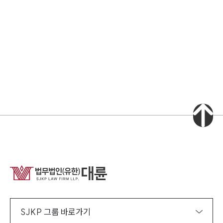
소식/자료
언론보도
공지사항
법률 블로그
법률서식
뉴스레터/브로슈어
세미나
대륜법률상담예약
대륜법률상담예약
집단소송 신청
법률 서비스 피해 공익 구제
SJKP 그룹 바로가기