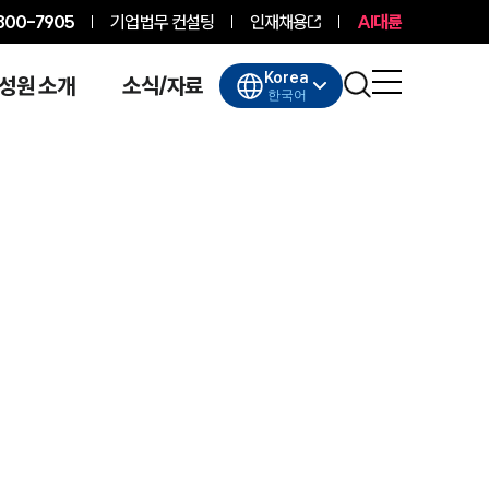
800-7905
기업법무 컨설팅
인재채용
AI대륜
Korea
성원 소개
소식/자료
한국어
대륜소개
대륜소개
대륜의 강점
기업법무 컨설팅
업무협력·법률자문 기업
오시는 길
글로벌 파트너 로펌
고객의 소리