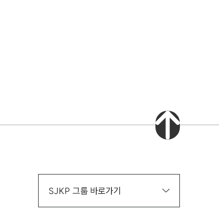
AI대륜
업무사례
스토리
주요 업무사례
기업 인사이트
사례분석/최신동향
법률정보(법인)
법률정보(개인)
법률지식인
고객후기
SJKP 그룹 바로가기
업무그룹/센터