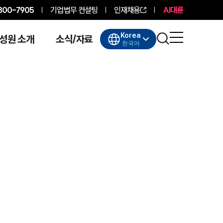
800-7905
기업법무 컨설팅
인재채용
AI대륜
Korea
성원 소개
소식/자료
한국어
대륜소개
대륜소개
대륜의 강점
기업법무 컨설팅
업무협력·법률자문 기업
오시는 길
글로벌 파트너 로펌
고객의 소리