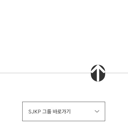
AI대륜
업무사례
스토리
주요 업무사례
기업 인사이트
사례분석/최신동향
법률정보(법인)
법률정보(개인)
법률지식인
고객후기
SJKP 그룹 바로가기
업무그룹/센터