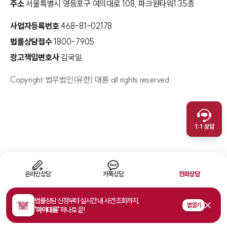
주소
서울특별시 영등포구 여의대로 108, 파크원타워1 35층
사업자등록번호
468-81-02178
법률상담접수
1800-7905
광고책임변호사
김국일
Copyright 법무법인(유한) 대륜 all rights reserved
인재채용
취재문의
만화로 보는 사례
1:1 상담
온라인상담
카톡상담
전화상담
법률상담 신청부터 실시간 내 사건 조회까지,
앱 열기
'마이대륜'
하나로 끝!