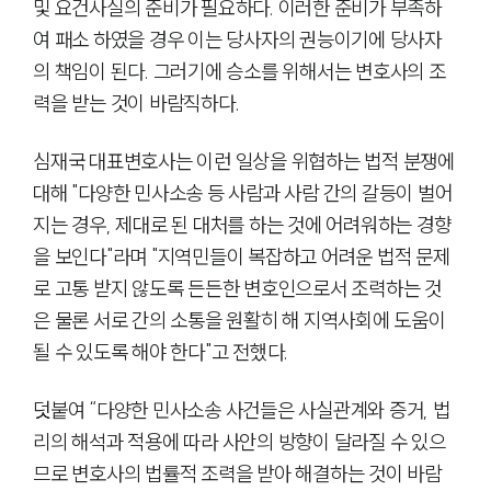
및 요건사실의 준비가 필요하다. 이러한 준비가 부족하
여 패소 하였을 경우 이는 당사자의 권능이기에 당사자
의 책임이 된다. 그러기에 승소를 위해서는 변호사의 조
대륜소개
력을 받는 것이 바람직하다.
대륜소개
대륜의 강점
심재국 대표변호사는 이런 일상을 위협하는 법적 분쟁에
기업법무 컨설팅
대해 "다양한 민사소송 등 사람과 사람 간의 갈등이 벌어
업무협력·법률자문 기업
지는 경우, 제대로 된 대처를 하는 것에 어려워하는 경향
오시는 길
글로벌 파트너 로펌
을 보인다"라며 "지역민들이 복잡하고 어려운 법적 문제
고객의 소리
로 고통 받지 않도록 든든한 변호인으로서 조력하는 것
AI대륜
은 물론 서로 간의 소통을 원활히 해 지역사회에 도움이
업무사례
될 수 있도록 해야 한다"고 전했다.
주요 업무사례
덧붙여 “다양한 민사소송 사건들은 사실관계와 증거, 법
기업 인사이트
리의 해석과 적용에 따라 사안의 방향이 달라질 수 있으
사례분석/최신동향
법률정보(법인)
므로 변호사의 법률적 조력을 받아 해결하는 것이 바람
법률정보(개인)