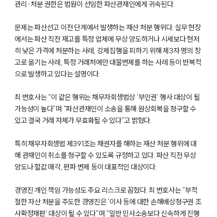
관리·처분 권한은 법원이 선임한 파산관재인에게 귀속된다.
문제는 파산선고 이전 단계에서 발생하는 재산 처분 행위다. 실무 현장
에서는 파산 직전 재고를 특정 업체에 무상 양도하거나 시세보다 현저
히 낮은 가격에 처분하는 사례, 강제집행을 피하기 위해 제3자 명의 창
고로 옮기는 사례, 특정 거래처에만 대물변제를 하는 사례 등이 반복적
으로 발생하고 있다는 설명이다.
최 변호사는 “이 같은 행위는 채무자회생법상 ‘부인권’ 행사 대상이 될
가능성이 높다”며 “파산관재인이 소송을 통해 원상회복을 청구할 수
대륜소개
있고 결국 거래 자체가 무효화될 수 있다”고 밝혔다.
대륜소개
대륜의 강점
특히 채무자회생법 제391조는 채권자를 해하는 재산 처분 행위에 대
기업법무 컨설팅
해 관재인이 취소를 청구할 수 있도록 규정하고 있다. 파산 직전 무상
업무협력·법률자문 기업
양도나 헐값 매각, 편파 변제 등이 대표적인 대상이다.
오시는 길
글로벌 파트너 로펌
고객의 소리
경영진 개인 책임 가능성도 주요 리스크로 꼽혔다. 최 변호사는 “부적
AI대륜
절한 자산 처분을 주도한 경영진은 ‘이사 등에 대한 손해배상청구권 조
사확정재판’ 대상이 될 수 있다”며 “일반 민사소송보다 신속하게 진행