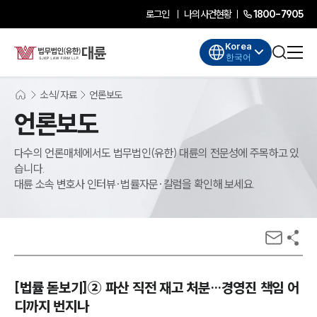
로그인
나의사건현황
1800-7905
Korea
한국어
소식/자료
언론보도
언론보도
다수의 언론매체에서도 법무법인(유한) 대륜의 전문성에 주목하고 있
습니다.
대륜 소속 변호사 인터뷰·법률자문·칼럼을 확인해 보세요.
[법률 돋보기]➁ 파산 직전 재고 처분…경영진 책임 어
디까지 번지나