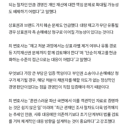
되는 절차인 만큼 경영진 개인 재산에 대한 책임 문제로 확대될 가능성
업무사례
도 배제하기 어렵다”고 말했다.
주요 업무사례
기업 인사이트
상표권과 브랜드 가치 훼손 문제도 언급했다. 대량 재고가 무단 유통될
사례분석/최신동향
경우 상표권자 측 손해배상 청구로 이어질 가능성이 있다는 것이다.
법률정보(법인)
법률정보(개인)
최 변호사는 “재고 처분 과정에서는 상표 라벨 제거 여부나 유통 경로
법률지식인
고객후기
등 지적재산권 문제까지 함께 검토해야 한다”며 “단순히 재고를 현금
화하는 수준의 접근으로는 대응이 어렵다”고 말했다.
업무그룹/센터
무엇보다 가장 큰 부담은 입증 책임이다. 부인권 소송이나 손해배상 청
구가 제기될 경우, 해당 처분이 채권자를 해할 의도가 없는 정상적인
분야별
경영 판단이었다는 점을 경영진이 직접 입증해야 하기 때문이다.
구성원 소개
최 변호사는 “혼란스러운 파산 국면에서 이를 객관적인 자료로 증명하
는 것은 쉽지 않은 일”이라며 “최근 관재인 조사 절차도 더욱 엄격해지
변호사·전문가 추천
는 추세인 만큼, 사후 대응에만 의존하기보다 초기 단계부터 법률 검토
를 거쳐 체계적인 대응 방향을 설계하는 것이 중요하다”고 강조했다.