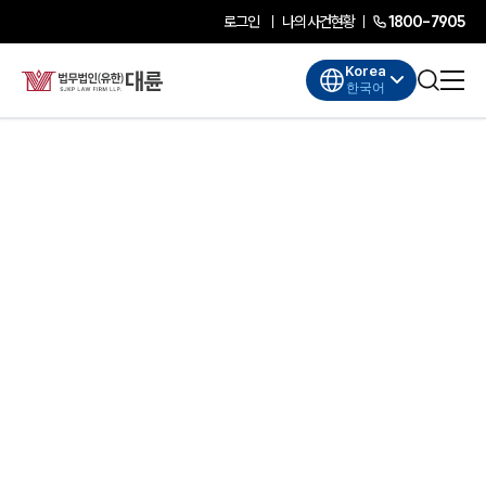
로그인
나의사건현황
1800-7905
Korea
한국어
대륜소개
대륜소개
대륜의 강점
기업법무 컨설팅
업무협력·법률자문 기업
오시는 길
글로벌 파트너 로펌
고객의 소리
AI대륜