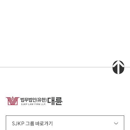
소식/자료
언론보도
공지사항
법률 블로그
법률서식
뉴스레터/브로슈어
세미나
대륜법률상담예약
대륜법률상담예약
집단소송 신청
법률 서비스 피해 공익 구제
SJKP 그룹 바로가기