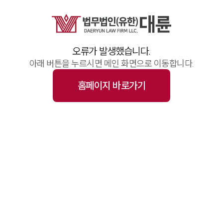
업무사례
주요 업무사례
기업 인사이트
사례분석/최신동향
오류가 발생했습니다.
법률정보(법인)
법률정보(개인)
아래 버튼을 누르시면 메인 화면으로 이동합니다.
법률지식인
고객후기
홈페이지 바로가기
업무그룹/센터
분야별
구성원 소개
변호사·전문가 추천