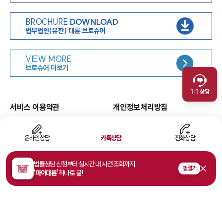
BROCHURE
DOWNLOAD
법무법인(유한) 대륜 브로슈어
인재채용
VIEW MORE
취재문의
브로슈어 더보기
만화로 보는 사례
1:1 상담
서비스 이용약관
개인정보처리방침
면책공고
유한책임
이메일무단수집거부
웹 접근성
온라인상담
카톡상담
전화상담
고객의 소리
법률상담 신청부터 실시간 내 사건 조회까지,
앱 열기
'마이대륜'
하나로 끝!
주소
서울특별시 영등포구 여의대로 108, 파크원타워1 35층
사업자등록번호
468-81-02178
법률상담접수
1800-7905