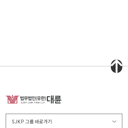
소식/자료
언론보도
공지사항
법률 블로그
법률서식
뉴스레터/브로슈어
세미나
대륜법률상담예약
대륜법률상담예약
집단소송 신청
법률 서비스 피해 공익 구제
SJKP 그룹 바로가기