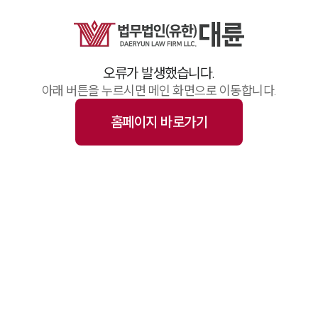
업무사례
주요 업무사례
기업 인사이트
사례분석/최신동향
오류가 발생했습니다.
법률정보(법인)
법률정보(개인)
아래 버튼을 누르시면 메인 화면으로 이동합니다.
법률지식인
고객후기
홈페이지 바로가기
업무그룹/센터
분야별
구성원 소개
변호사·전문가 추천