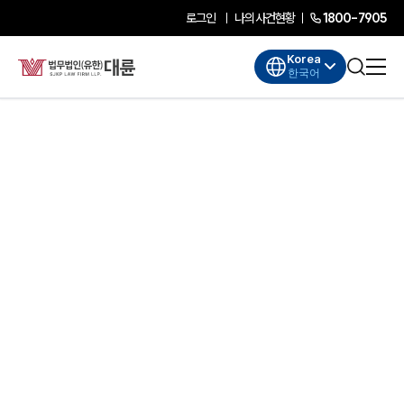
로그인
나의사건현황
1800-7905
Korea
한국어
대륜소개
대륜소개
대륜의 강점
기업법무 컨설팅
업무협력·법률자문 기업
오시는 길
글로벌 파트너 로펌
고객의 소리
AI대륜