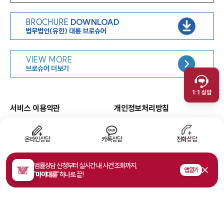
BROCHURE
DOWNLOAD
법무법인(유한) 대륜 브로슈어
인재채용
VIEW MORE
취재문의
브로슈어 더보기
만화로 보는 사례
1:1 상담
서비스 이용약관
개인정보처리방침
면책공고
유한책임
이메일무단수집거부
웹 접근성
온라인상담
카톡상담
전화상담
고객의 소리
법률상담 신청부터 실시간 내 사건 조회까지,
앱 열기
'마이대륜'
하나로 끝!
주소
서울특별시 영등포구 여의대로 108, 파크원타워1 35층
사업자등록번호
468-81-02178
법률상담접수
1800-7905