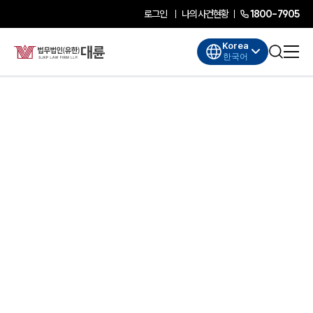
로그인
나의사건현황
1800-7905
Korea
한국어
대륜소개
대륜소개
대륜의 강점
기업법무 컨설팅
업무협력·법률자문 기업
오시는 길
글로벌 파트너 로펌
고객의 소리
AI대륜