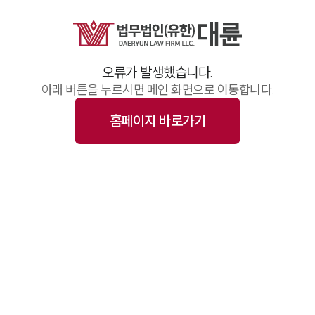
업무사례
주요 업무사례
기업 인사이트
사례분석/최신동향
오류가 발생했습니다.
법률정보(법인)
법률정보(개인)
아래 버튼을 누르시면 메인 화면으로 이동합니다.
법률지식인
고객후기
홈페이지 바로가기
업무그룹/센터
분야별
구성원 소개
변호사·전문가 추천