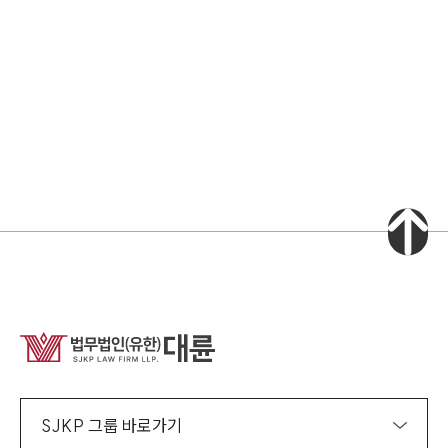
소식/자료
언론보도
공지사항
법률 블로그
법률서식
뉴스레터/브로슈어
세미나
대륜법률상담예약
대륜법률상담예약
집단소송 신청
법률 서비스 피해 공익 구제
SJKP 그룹 바로가기