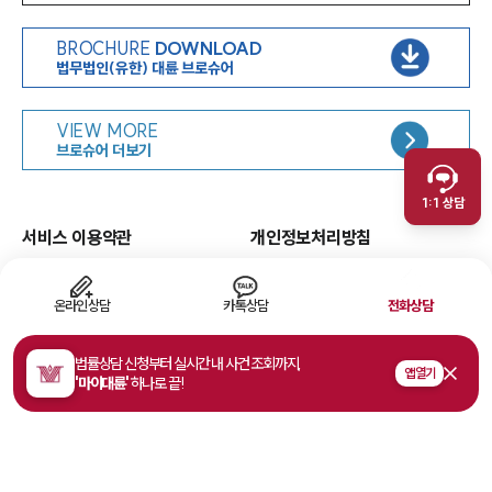
BROCHURE
DOWNLOAD
법무법인(유한) 대륜 브로슈어
인재채용
VIEW MORE
취재문의
브로슈어 더보기
만화로 보는 사례
1:1 상담
서비스 이용약관
개인정보처리방침
면책공고
유한책임
이메일무단수집거부
웹 접근성
온라인상담
카톡상담
전화상담
고객의 소리
법률상담 신청부터 실시간 내 사건 조회까지,
앱 열기
'마이대륜'
하나로 끝!
주소
서울특별시 영등포구 여의대로 108, 파크원타워1 35층
사업자등록번호
468-81-02178
법률상담접수
1800-7905