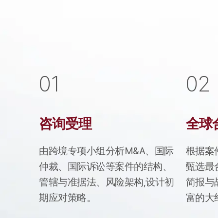
0
1
0
2
咨询受理
全球
由跨境专项小组分析M&A、国际
根据案
仲裁、国际诉讼等案件的结构、
甄选最
管辖与准据法、风险架构,设计初
简报与
期应对策略。
富的大