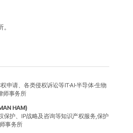
业务案例
所。
业务案例
洞察
判决分析
法律信息（法人）
法律信息（个人）
权申请、各类侵权诉讼等IT·AI·半导体·生物
法律问答
律师事务所
客户评价
MAN HAM
)
保护、IP战略及咨询等知识产权服务,保护
业务组/中心
律师事务所
按领域