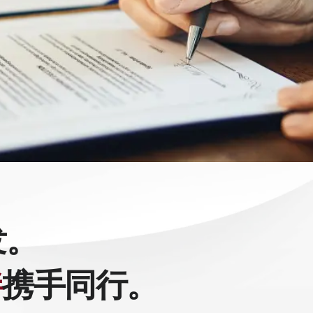
发。
伴
携手同行。