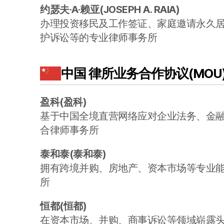
约瑟夫·A·赖亚
(
JOSEPH A. RAIA
)
办理投资移民及工作签证、家庭邀请永久
护诉讼等的专业律师事务所
中国
律所业务合作协议(MOU
盈科
(
盈科
)
基于中国全境直营网络应对企业法务、金融
合律师事务所
泰和泰
(
泰和泰
)
拥有跨境并购、房地产、资本市场等专业
所
恒都
(
恒都
)
在资本市场、并购、商事诉讼等领域崭露