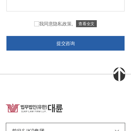
我同意隐私政策。
查看全文
提交咨询
资讯/资料
媒体报道
公告
法律博客
法律格式
通讯/宣传册
研讨会
大纶法律咨询预约
前往SJKP集团