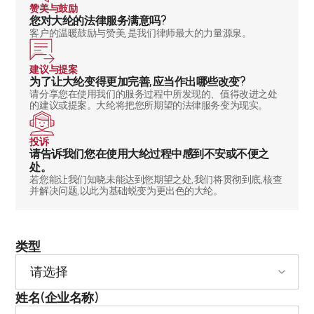
赞美与鼓励
您对大纶的法律服务满意吗?
大纶介绍
客户的温暖鼓励与赞美,是我们律师最大的力量源泉。
大纶介绍
建议与提案
大纶的优势
为了让大纶变得更加完善,应当作出哪些改变?
企业法律咨询
请分享您在使用我们的服务过程中所发现的、值得改进之处
业务合作·法律咨询企业
的建议或提案。大纶将把您所期望的法律服务变为现实。
交通指南
全球合作律所
投诉
客户之声
请告诉我们您在使用大纶过程中感到不安或不便之
AI大纶
处。
若您能让我们知晓未能达到您期望之处,我们将贯彻到底,核查
并解决问题,以此为基础蜕变为更出色的大纶。
业务案例
业务案例
类型
企业洞察
判决分析
法律信息（法人）
法律信息（个人）
姓名(企业名称)
法律问答