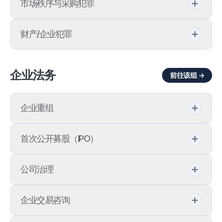
工伤处理标准
市场秩序与采购犯罪
违反公平交易法
边境措施
泄露公务上秘密罪
工伤损害赔偿
串通投标
财产/企业犯罪
韩国《反不正当竞争法》
收受贿赂
危险物安全管理法
军需供应腐败
金融犯罪
韩国《标示广告法》
企业法务
斡旋受财罪
日结工工伤
前往该组 →
国防工业
背信·背信罪
教育监选举
重大市民灾害
大纶介绍
企业重组
白领犯罪
违反公职选举法
重大产业灾害
大纶介绍
犯罪收益隐匿罪
大纶的优势
首次公开募股（IPO）
企业法律咨询
产业安全保健法
业务合作·法律咨询企业
侵占·侵占罪
交通指南
公司治理
产业灾害补偿保险法
全球合作律所
特经法
客户之声
公司治理结构
AI大纶
企业交易咨询
股东行动主义