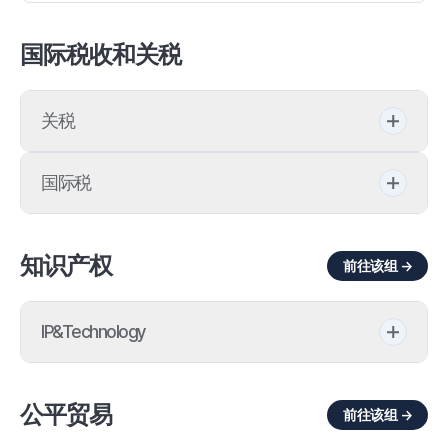
国际税收和关税
关税
反倾销调查
国际税
商品归类
国际税收
知识产权
前往该组 →
原产地核查
税收协定
原产地证明
IP&Technology
转让定价
关税不服
半导体产业
公平贸易
前往该组 →
关税咨询
商业秘密保护法