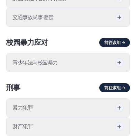
公然猥亵罪
运输毒品
诉讼离婚
遗嘱
财产保全与行为保全
12类重大过失
利用通信媒介实施淫秽行为罪
调解离婚
交通事故民事·赔偿
交通事故/酒驾行政处分
未成年人拟制强奸罪
财产分割诉讼
交通事故保险诉讼
校园暴力应对
前往该组 →
交通事故处理特例法
非法拍摄罪（偷拍）
交通事故损害赔偿
交通事故记分
性犯罪受害者
青少年法与校园暴力
交通事故证据
无证驾驶
性骚扰
校园暴力
交通事故过失比例
刑事
前往该组 →
事故后未采取措施/肇事逃逸
阿青法(《儿童·青少年性保护法》)
校园暴力行政诉讼
交通死亡事故
酒驾处罚
在公共场所猥亵
暴力犯罪
校园暴力举报流程
诉外和解
儿童保护区交通事故/民植法
传播淫秽物品罪
强迫罪
校园暴力对策审议委员会
财产犯罪