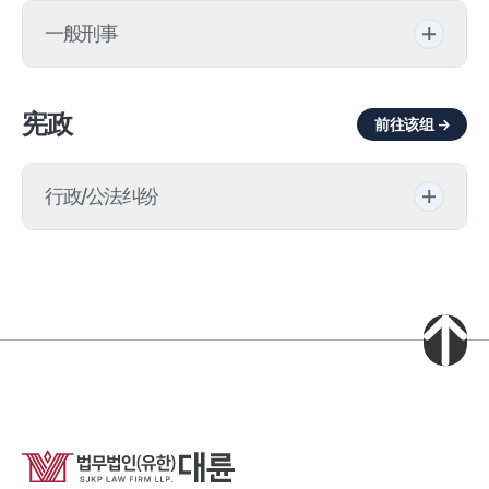
卖淫嫖娼犯罪
跟踪骚扰处罚法
少年犯罪
故意毁坏财物罪
一般刑事
残疾人性侵害
放火罪
敲诈勒索罪
公共卫生管理法
职场性骚扰
宪政
非法拘禁罪
前往该组 →
逃避强制执行罪
恐吓罪
伤害
冒用他人名义罪
行政/公法纠纷
交通妨害罪
抢劫罪
文书伪造/变造
公务员职务解除
侮辱罪
杀人罪
毁坏物品罪
召回
妨害公务罪
殴打(暴力行为)·殴打他人(暴行罪)
电信网络诈骗
有权解释
妨害业务罪
约会暴力处罚
盗窃罪
停业救济
非法侵入住宅罪
类似吸收资金行为
行政审判请求
特定犯罪加重处罚法