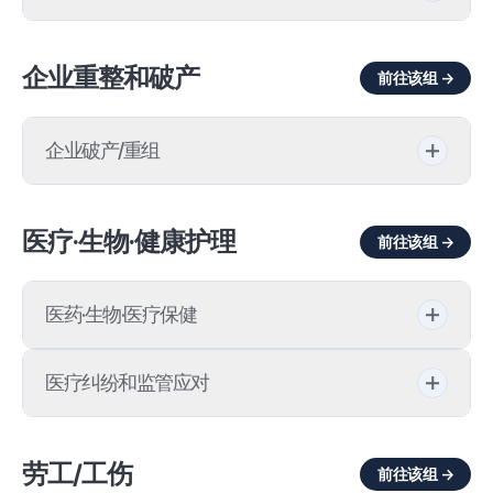
企业会计财务
企业重整和破产
前往该组 →
外部审计
企业破产/重组
外部审计
跨境破产
会计监理
医疗·生物·健康护理
前往该组 →
企业自主重组（Workout）
财务报表审查·监理
医药·生物·医疗保健
企业重组
新医疗技术评价
企业破产(法人破产)
医疗纠纷和监管应对
制药·生物医药
法人重整
健康保险给付收载目录
劳工/工伤
前往该组 →
品目许可