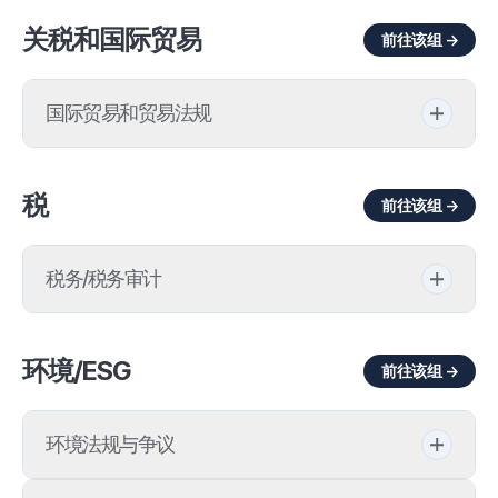
金融科技监管
收购融资
关税和国际贸易
前往该组 →
资产证券化
金融机构检查/调查
信托合同
国际贸易和贸易法规
金融监管
外国人直接投资(FDI)
外汇交易法
金融纠纷
投资信托
税
前往该组 →
出口管制
保险
特殊目的法人（SPC）
税务/税务审计
航空监管
不良金融机构
银团贷款
企业传承·继承赠与
国际贸易
授信交易
项目融资(PF)
环境/ESG
前往该组 →
法人税法
对朝合作
退市
环境法规与争议
增值税及间接税
战略物资
监管沙盒