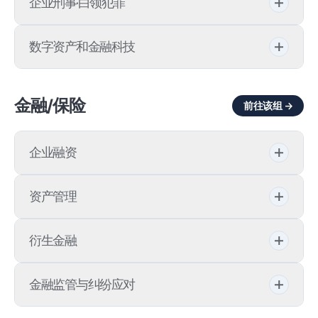
企业刑事·白领犯罪
电子数据取证(数字取证)
气候变化
安保解决方案
资产追回
监管应对
违反《政治资金法》
违反通信秘密保护法
数字资产和金融科技
环境犯罪
合规
e-Discovery
代币证券
ESG经营
合规经营
金融/保险
前往该组 →
伦理经营
企业融资
境外证券发行
资产管理
金融合同
金融投资咨询
衍生金融
企业金融咨询
私募基金（PEF）
衍生品
金融监管与纠纷应对
房地产金融
资产运用
结构化金融