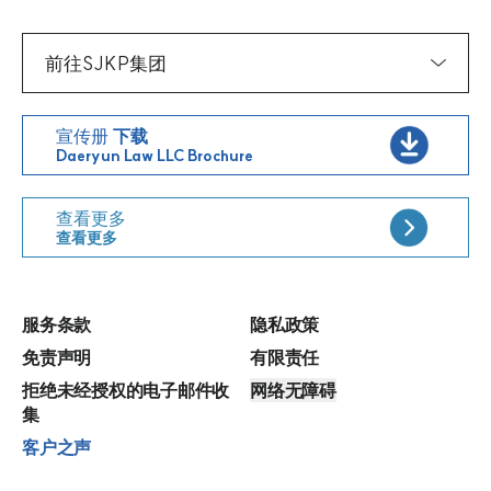
虚拟货币诈骗
行政诉讼
业务过失致死伤
前往SJKP集团
诈骗罪
国家赔偿请求权
伪证罪/毁灭证据罪
宣传册
下载
赌博罪
执行停止
诬告陷害罪
Daeryun Law LLC Brochure
违反《贷款业法》
诉请审查
诽谤/散布虚假事实
查看更多
查看更多
违反韩国《国民体育振兴法》
违宪法律审判·宪法诉愿
违反居民登记法
违反儿童福利法
服务条款
隐私政策
免责声明
有限责任
违反残疾人福利法
拒绝未经授权的电子邮件收
网络无障碍
集
客户之声