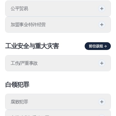
关税咨询
公平贸易
商标/外观设计
关税退还
公平交易委员会举报
外观设计保护法
加盟事业·特许经营
关税调查
公平交易合规
著作权
加盟事业法(特许经营)
工业安全与重大灾害
违反《关税法》
前往该组 →
公平交易调查应对
海外专利申请
公平交易委员会加盟事业交易
企业结合申报
专利/实用新型
工伤/严重事故
特许经营诉讼
代理店法
内容IP
《重大灾害处罚法》
白领犯罪
不正当交易行为
国际知识产权
工伤死亡事故
不当内部交易
职务发明补偿金
腐败犯罪
工伤停工给付
约款规制法
许可协议
禁止不正当请托法