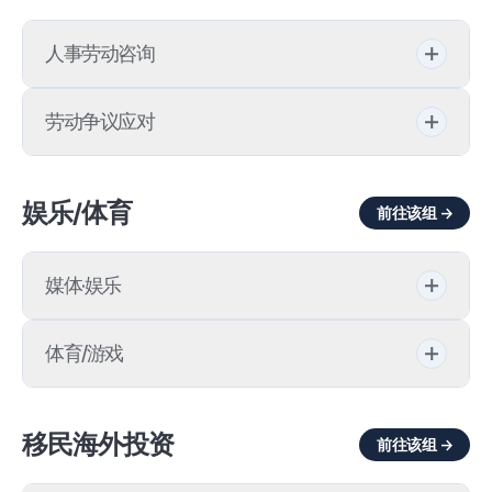
无证医疗行为
临床试验
人事劳动咨询
保健医疗法
医疗资料收集
不当劳动行为
事务长医院开设
劳动争议应对
医疗AI
人事·劳务合规
回扣
不当解雇
娱乐/体育
数字医疗健康
前往该组 →
就业规则
医院停业
非正规职
药品许可
惩戒/解雇
医师执照暂停/吊销
媒体·娱乐
拖欠工资举报应对
药妆品
黄色信封法
医疗事故损害赔偿
媒体诉讼
通常工资诉讼
体育/游戏
违反《医疗器械法》
医疗广告损害
广播监管
确认劳动者地位之诉
体育
CSO
移民海外投资
医疗监管
前往该组 →
专属合约
职场霸凌调查
游戏产业
GMP