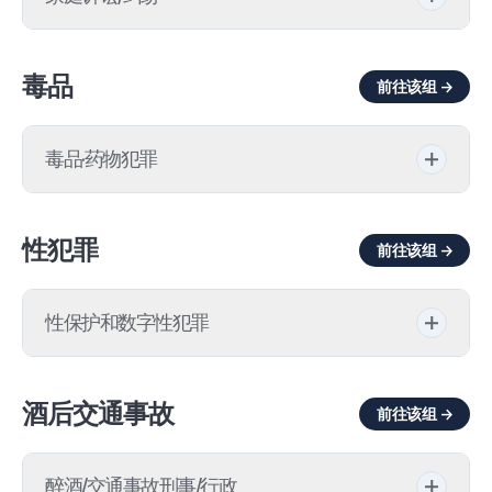
收养
集团诉讼
坟墓基地权
禁止接近事前处分
限定继承/放弃继承
投资款回收
毒品
前往该组 →
权利金诉讼
离婚精神损害赔偿金
亲子关系不存在
合同解除·终止
货款
毒品·药物犯罪
事实婚姻解除
抚养费
债务不存在确认诉讼
毒品买卖/居间
解除婚约
监护人
债权催收
性犯罪
前往该组 →
麻醉药品类进出口/制造
协议离婚
认领请求
损害赔偿诉讼
性保护和数字性犯罪
精神药品
变更抚养人(变更监护)
贡献份额请求诉讼
约定款项诉讼
强奸罪(性侵害)
吸食/持有毒品
对婚外情第三者(女性)的索赔诉讼
资产管理
诈害行为撤销之诉
酒后交通事故
前往该组 →
强制猥亵罪（性骚扰）
药物驾驶
抚养费请求诉讼
赠与
请求异议之诉
醉酒/交通事故刑事/行政