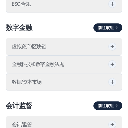
能源/资源
税务咨询
经济制裁
证券集体诉讼
ESG·合规
化学物质管理法
税务裁决申请(税务复议)
韩国《对外贸易法》
违反电子金融交易法
漂绿
数字金融
前往该组 →
产品责任
税务异议救济
FTA/WTO
ESG经营
气候变化
税务诉讼
虚拟资产/区块链
环境犯罪
税务调查
代币证券
金融科技和数字金融法规
课税前适否审查
虚拟资产/区块链
金融科技监管
数据/资本市场
违反租税犯处罚法
电子金融业
违反《个人信息保护法》
会计监督
前往该组 →
电子金融监督规定
监管沙盒
会计/监管