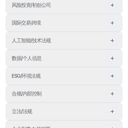
公共合同
业务案例
风险投资/初创公司
股东间纠纷
业务案例
企业交易政策
股票期权
企业洞察
国际交易·跨境
判决分析
经营权纠纷
企业法律顾问
法律信息（法人）
初创企业法人设立
法律信息（个人）
犯罪人引渡请求
人工智能/技术法规
法律问答
政府采购
客户评价
外国人法人设立
技术出口
数据/个人信息
合同审查
外国人投资
业务组/中心
出行
个人信息诉讼
ESG/环境法规
按领域
全球R&D
韩国《AI基本法》
数据信息安全
能源/资源
合规/内部控制
海外建设
成员介绍
AI伦理
数据智能
化学物质管理法
律师与专家推荐
反洗钱
海外投资
立法/法规
AI监管
电子商务法
产品责任
防止腐败
国际合同
立法支持