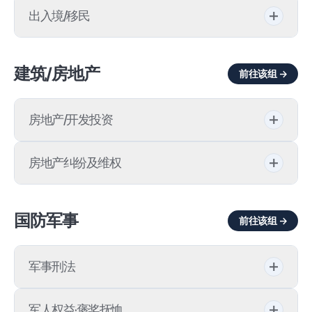
医疗纠纷调解/仲裁
娱乐
违反《派遣法》
出入境/移民
休闲产业
医疗鉴定
违反劳动基准法
美国工作签证
资讯/资料
建筑/房地产
应急医疗法
前往该组 →
美国入境被拒
媒体报道
疗养给付追缴处分
公告
房地产/开发投资
美国签证拒签
法律博客
法律格式
虚假诊断书
通讯/宣传册
建设产业基本法
体育人签证/艺人签证（P）
房地产纠纷及维权
研讨会
违反医疗法
企业建设咨询
宗教·特殊移民（EB-4）
缺陷修复诉讼
大纶法律咨询预约
违反药事法
国防军事
前往该组 →
不正当业者制裁
宗教签证（R-1）
契约名义信托
法律咨询预约
集体诉讼申请
社会间接资本（SOC）投资
出入境管理法
军事刑法
法律服务受害者公益救助
共有物分割诉讼
城市及居住环境整备法
就业移民（EB-3）
侮辱上级
工程款诉讼
军人权益·褒奖抚恤