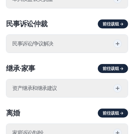
再开发·重建
投资移民（EB-5）
政治参与罪
拍卖
因公灾害
民事诉讼仲裁
地区住宅组合
特殊技能签证（O）
前往该组 →
怠忽职守
返还买卖价款
国家有功者登记
国家合同法
专业人员签证（H-1B）
军用物损坏
不动产腾退诉讼
民事诉讼/争议解决
韩国《建设技术振兴法》
亲属移民
军刑法
所有权转移登记(过户)
工伤损害赔偿
继承·家事
韩国国土规划法咨询
结婚移民
前往该组 →
军队虐待行为
抵押权/最高额抵押权
返还借款请求诉讼
职业移民（EB-1）
军队殴打
租赁纠纷
资产继承和继承建议
保险公司诉讼
职业移民（EB‑2）
军队纪律处分
周围土地通行权
登记簿更正
分配异议之诉
离婚
贸易签证(E-1)/投资者签证(E-2)
前往该组 →
违反《兵役法》
土地占有取得时效
返还特留份请求诉讼
不当得利返还请求诉讼
驻外人员签证(L-1)
土地征收/补偿
家庭诉讼/纠纷