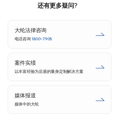
还有更多疑问?
资讯/资料
媒体报道
大纶法律咨询
公告
法律博客
电话咨询
1800-7905
法律格式
通讯/宣传册
研讨会
案件实绩
大纶法律咨询预约
以丰富经验为后盾的量身定制解决方案
法律咨询预约
集体诉讼申请
法律服务受害者公益救助
媒体报道
媒体中的大纶