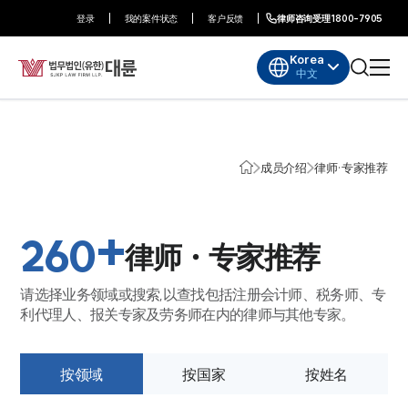
登录
我的案件状态
客户反馈
律师咨询受理
1800-7905
Korea
中文
成员介绍
律师·专家推荐
+
260
律师・专家推荐
请选择业务领域或搜索,以查找包括注册会计师、税务师、专
利代理人、报关专家及劳务师在内的律师与其他专家。
按领域
按国家
按姓名