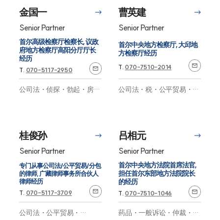
金国一
曹英建
Senior Partner
Senior Partner
首尔高级检察厅检察长, 议政
首尔中央地方检察厅, 大邱地
府地方检察厅高阳分厅厅长
方检察厅经历
经历
T.
070-7510-2014
T.
070-5117-2950
公司法・税・公平贸易・金
公司法・侦探・勃起・房地
大纶介绍
融・药品・侦探・知识产
产・校园暴力・医疗制药・
权・劳动・工业事故・证据
会计监督・M&A・醉酒发
调查・数字取证・安全・一
生交通事故・性犯罪・知识
大纶介绍
般诉讼・仲裁・国际贸易・
产权・金融・保险
专家
大纶的优势
M&A・数字金融
专家
桂俊孙
吕相元
企业法律咨询
业务合作·法律咨询企业
Senior Partner
Senior Partner
交通指南
首尔中央地方法院首席法官,
专门从事公司法/公平贸易/分包
全球合作律所
担任首尔东部地方法院院长
的律师, 广藏律师事务所合伙人
客户之声
律师经历
的经历
AI大纶
T.
070-5117-3709
T.
070-7510-1046
公司法・公平贸易・
药品・一般诉讼・仲裁・侦
业务案例