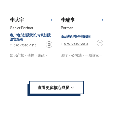
M&A・一般诉讼・仲裁・
探・医疗制药・性犯罪
专家
劳动・知识产权
专家
业务案例
企业洞察
李大宇
李瑞亨
判决分析
法律信息（法人）
Senior Partner
Partner
法律信息（个人）
法律问答
春川地方法院院长, 专利法院
食品药品安全部顾问
客户评价
法官经验
T.
070-7510-2016
T.
070-7510-1118
业务组/中心
医疗・公司法・一般诉讼・
知识产权・侦探・宪政・一
仲裁・行政・公平贸易・数
般诉讼・仲裁・公司法・歌
字取证・AI
专家
词
专家
按领域
成员介绍
查看更多核心成员
律师与专家推荐