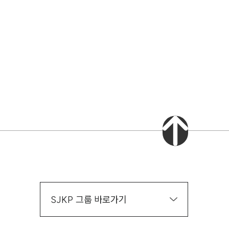
AI대륜
업무사례
스토리
주요 업무사례
기업 인사이트
사례분석/최신동향
법률정보(법인)
법률정보(개인)
법률지식인
고객후기
SJKP 그룹 바로가기
업무그룹/센터