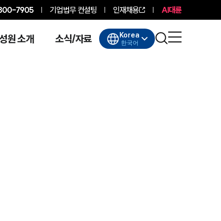
800-7905
기업법무 컨설팅
인재채용
AI대륜
Korea
성원 소개
소식/자료
한국어
대륜소개
대륜소개
대륜의 강점
기업법무 컨설팅
업무협력·법률자문 기업
오시는 길
글로벌 파트너 로펌
고객의 소리