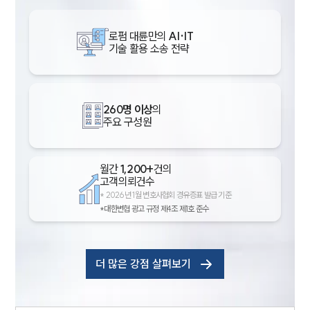
로펌 대륜만의
AI·IT
기술 활용 소송 전략
260명 이상
의
주요 구성원
월간
1,200+
건의
고객의뢰건수
*
2026년 1월 변호사협회 경유증표 발급 기준
*대한변협 광고 규정 제4조 제1호 준수
더 많은 강점 살펴보기