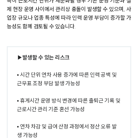
특히 근로시간 단위가 세분화될 경우 기존 운영 기준과 실
대륜소개
제 현장 운영 사이에서 관리상 충돌이 발생할 수 있으며, 사
업장 규모나 업종 특성에 따라 인력 운영 부담이 증가할 가
대륜소개
대륜의 강점
능성도 함께 검토될 수 있습니다.
기업법무 컨설팅
업무협력·법률자문 기업
오시는 길
글로벌 파트너 로펌
고객의 소리
▶발생할 수 있는 리스크
AI대륜
• 시간 단위 연차 사용 증가에 따른 인력 공백 및
업무사례
근무표 조정 부담 발생 가능성
주요 업무사례
기업 인사이트
• 휴게시간 운영 방식 변경에 따른 출퇴근 기록 및
사례분석/최신동향
근로시간 관리 기준 혼선 가능성
법률정보(법인)
법률정보(개인)
법률지식인
• 연차 차감 및 급여 산정 과정에서 정산 오류 발
고객후기
생 가능성