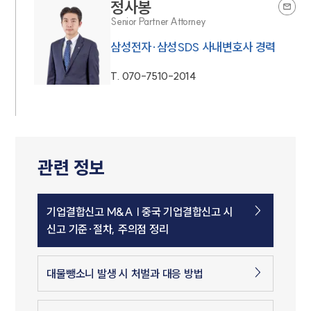
정사봉
Senior Partner Attorney
삼성전자·삼성SDS 사내변호사 경력
T.
070-7510-2014
소식/자료
언론보도
공지사항
법률 블로그
관련 정보
법률서식
뉴스레터/브로슈어
세미나
기업결합신고 M&A | 중국 기업결합신고 시
신고 기준·절차, 주의점 정리
대륜법률상담예약
대물뺑소니 발생 시 처벌과 대응 방법
대륜법률상담예약
집단소송 신청
법률 서비스 피해 공익 구제