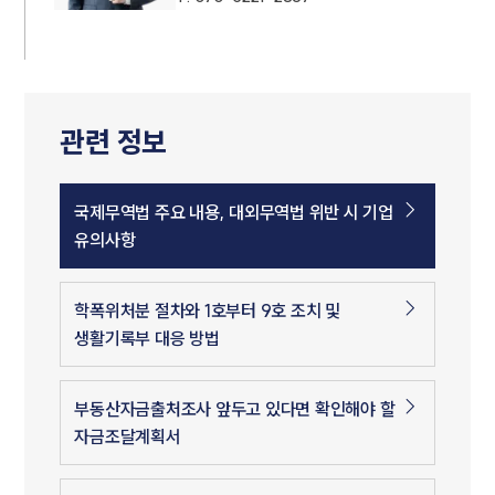
관련 정보
국제무역법 주요 내용, 대외무역법 위반 시 기업
유의사항
소식/자료
학폭위처분 절차와 1호부터 9호 조치 및
생활기록부 대응 방법
언론보도
공지사항
법률 블로그
부동산자금출처조사 앞두고 있다면 확인해야 할
법률서식
자금조달계획서
뉴스레터/브로슈어
세미나