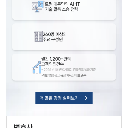
로펌 대륜만의
AI·IT
기술 활용 소송 전략
260명 이상
의
주요 구성원
월간
1,200+
건의
고객의뢰건수
*
2026년 1월 변호사협회 경유증표 발급 기준
*대한변협 광고 규정 제4조 제1호 준수
더 많은 강점 살펴보기
변호사