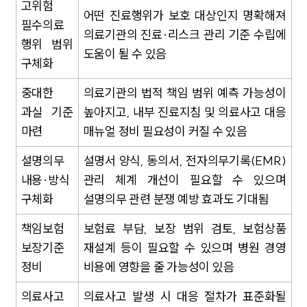
글로벌 파트너 로펌
고위험
고객의 소리
어떤 진료행위가 보호 대상인지 명확해져
필수의료
AI대륜
의료기관의 진료·리스크 관리 기준 수립에
행위 범위
도움이 될 수 있음
구체화
업무사례
중대한
의료기관의 법적 책임 범위 예측 가능성이
주요 업무사례
기업 인사이트
과실 기준
높아지고, 내부 진료지침 및 의료사고 대응
사례분석/최신동향
마련
매뉴얼 정비 필요성이 커질 수 있음
법률정보(법인)
법률정보(개인)
설명의무
설명서 양식, 동의서, 전자의무기록(EMR)
법률지식인
고객후기
내용·방식
관리 체계 개선이 필요할 수 있으며
구체화
설명의무 관련 분쟁 예방 효과도 기대됨
업무그룹/센터
책임보험
보험료 부담, 보장 범위 검토, 보험상품
보장기준
재설계 등이 필요할 수 있으며 병원 경영
분야별
정비
비용에 영향을 줄 가능성이 있음
구성원 소개
의료사고
의료사고 발생 시 대응 절차가 표준화될