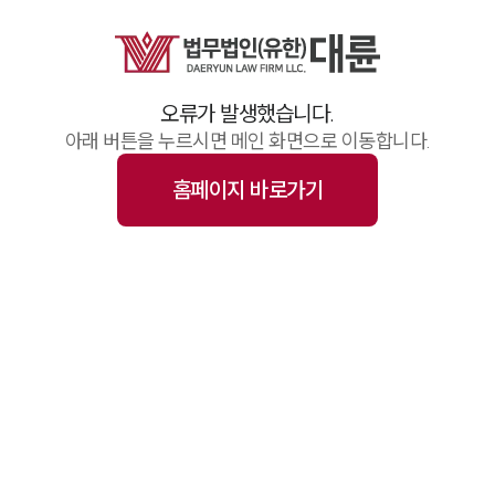
업무사례
주요 업무사례
기업 인사이트
사례분석/최신동향
오류가 발생했습니다.
법률정보(법인)
법률정보(개인)
아래 버튼을 누르시면 메인 화면으로 이동합니다.
법률지식인
고객후기
홈페이지 바로가기
업무그룹/센터
분야별
구성원 소개
변호사·전문가 추천