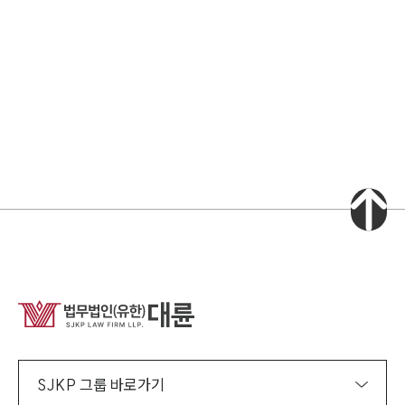
소식/자료
언론보도
공지사항
법률 블로그
법률서식
뉴스레터/브로슈어
세미나
대륜법률상담예약
대륜법률상담예약
집단소송 신청
법률 서비스 피해 공익 구제
SJKP 그룹 바로가기