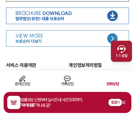
BROCHURE
DOWNLOAD
법무법인(유한) 대륜 브로슈어
인재채용
VIEW MORE
취재문의
브로슈어 더보기
만화로 보는 사례
1:1 상담
서비스 이용약관
개인정보처리방침
면책공고
유한책임
이메일무단수집거부
웹 접근성
온라인상담
카톡상담
전화상담
고객의 소리
법률상담 신청부터 실시간 내 사건 조회까지,
앱 열기
'마이대륜'
하나로 끝!
주소
서울특별시 영등포구 여의대로 108, 파크원타워1 35층
사업자등록번호
468-81-02178
법률상담접수
1800-7905