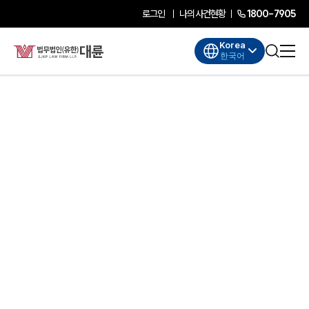
로그인
나의사건현황
1800-7905
Korea
한국어
대륜소개
대륜소개
대륜의 강점
기업법무 컨설팅
업무협력·법률자문 기업
오시는 길
글로벌 파트너 로펌
고객의 소리
AI대륜