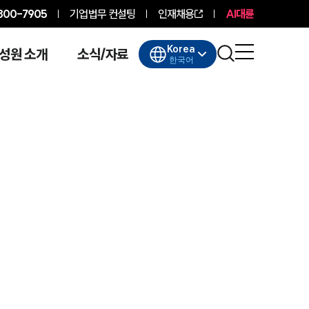
800-7905
기업법무 컨설팅
인재채용
AI대륜
Korea
성원 소개
소식/자료
한국어
대륜소개
대륜소개
대륜의 강점
기업법무 컨설팅
업무협력·법률자문 기업
오시는 길
글로벌 파트너 로펌
고객의 소리