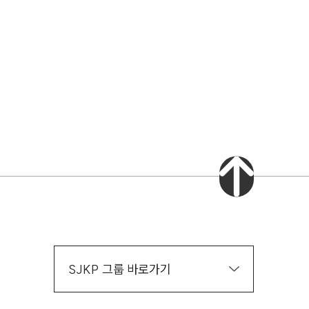
AI대륜
업무사례
스토리
주요 업무사례
기업 인사이트
사례분석/최신동향
법률정보(법인)
법률정보(개인)
법률지식인
고객후기
SJKP 그룹 바로가기
업무그룹/센터