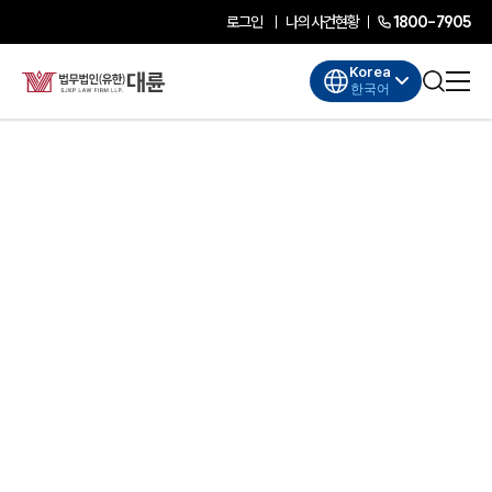
로그인
나의사건현황
1800-7905
Korea
한국어
대륜소개
대륜소개
대륜의 강점
기업법무 컨설팅
업무협력·법률자문 기업
오시는 길
글로벌 파트너 로펌
고객의 소리
AI대륜