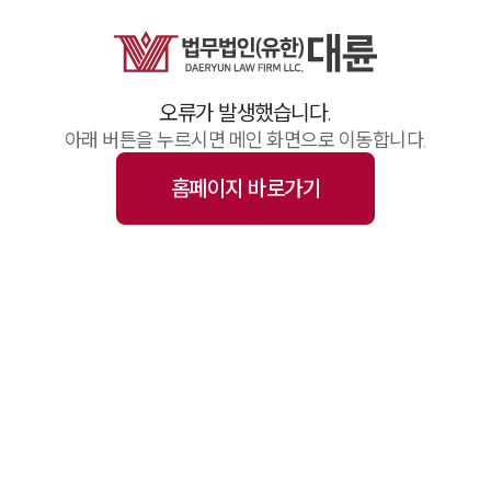
업무사례
주요 업무사례
기업 인사이트
사례분석/최신동향
오류가 발생했습니다.
법률정보(법인)
법률정보(개인)
아래 버튼을 누르시면 메인 화면으로 이동합니다.
법률지식인
고객후기
홈페이지 바로가기
업무그룹/센터
분야별
구성원 소개
변호사·전문가 추천