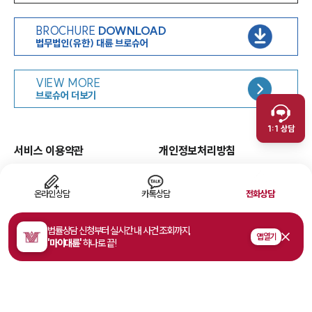
BROCHURE
DOWNLOAD
법무법인(유한) 대륜 브로슈어
인재채용
VIEW MORE
취재문의
브로슈어 더보기
만화로 보는 사례
1:1 상담
서비스 이용약관
개인정보처리방침
면책공고
유한책임
이메일무단수집거부
웹 접근성
온라인상담
카톡상담
전화상담
고객의 소리
법률상담 신청부터 실시간 내 사건 조회까지,
앱 열기
'마이대륜'
하나로 끝!
주소
서울특별시 영등포구 여의대로 108, 파크원타워1 35층
사업자등록번호
468-81-02178
법률상담접수
1800-7905