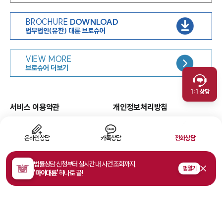
BROCHURE
DOWNLOAD
법무법인(유한) 대륜 브로슈어
인재채용
VIEW MORE
취재문의
브로슈어 더보기
만화로 보는 사례
1:1 상담
서비스 이용약관
개인정보처리방침
면책공고
유한책임
이메일무단수집거부
웹 접근성
온라인상담
카톡상담
전화상담
고객의 소리
법률상담 신청부터 실시간 내 사건 조회까지,
앱 열기
'마이대륜'
하나로 끝!
주소
서울특별시 영등포구 여의대로 108, 파크원타워1 35층
사업자등록번호
468-81-02178
법률상담접수
1800-7905