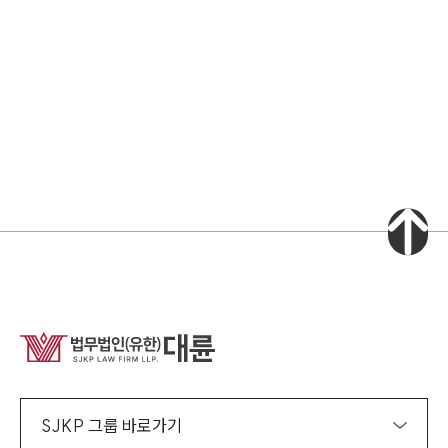
소식/자료
언론보도
공지사항
법률 블로그
법률서식
뉴스레터/브로슈어
세미나
대륜법률상담예약
대륜법률상담예약
집단소송 신청
법률 서비스 피해 공익 구제
SJKP 그룹 바로가기