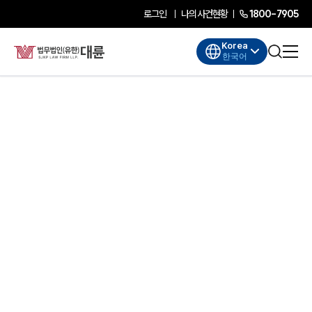
로그인
나의사건현황
1800-7905
Korea
한국어
대륜소개
대륜소개
대륜의 강점
기업법무 컨설팅
업무협력·법률자문 기업
오시는 길
글로벌 파트너 로펌
고객의 소리
AI대륜