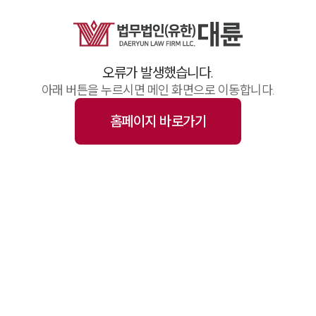
업무사례
주요 업무사례
기업 인사이트
사례분석/최신동향
오류가 발생했습니다.
법률정보(법인)
법률정보(개인)
아래 버튼을 누르시면 메인 화면으로 이동합니다.
법률지식인
고객후기
홈페이지 바로가기
업무그룹/센터
분야별
구성원 소개
변호사·전문가 추천