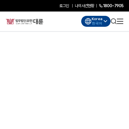
로그인
나의사건현황
1800-7905
Korea
한국어
대륜소개
대륜소개
대륜의 강점
기업법무 컨설팅
업무협력·법률자문 기업
오시는 길
글로벌 파트너 로펌
고객의 소리
AI대륜