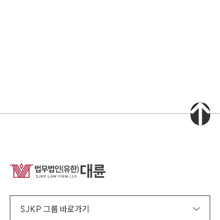
소식/자료
언론보도
공지사항
법률 블로그
법률서식
뉴스레터/브로슈어
세미나
대륜법률상담예약
대륜법률상담예약
집단소송 신청
법률 서비스 피해 공익 구제
SJKP 그룹 바로가기