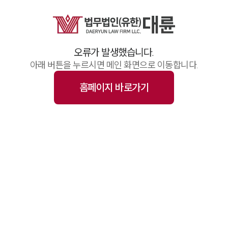
업무사례
주요 업무사례
기업 인사이트
사례분석/최신동향
오류가 발생했습니다.
법률정보(법인)
법률정보(개인)
아래 버튼을 누르시면 메인 화면으로 이동합니다.
법률지식인
고객후기
홈페이지 바로가기
업무그룹/센터
분야별
구성원 소개
변호사·전문가 추천