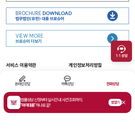
BROCHURE
DOWNLOAD
법무법인(유한) 대륜 브로슈어
인재채용
VIEW MORE
취재문의
브로슈어 더보기
만화로 보는 사례
1:1 상담
서비스 이용약관
개인정보처리방침
면책공고
유한책임
이메일무단수집거부
웹 접근성
온라인상담
카톡상담
전화상담
고객의 소리
법률상담 신청부터 실시간 내 사건 조회까지,
앱 열기
'마이대륜'
하나로 끝!
주소
서울특별시 영등포구 여의대로 108, 파크원타워1 35층
사업자등록번호
468-81-02178
법률상담접수
1800-7905