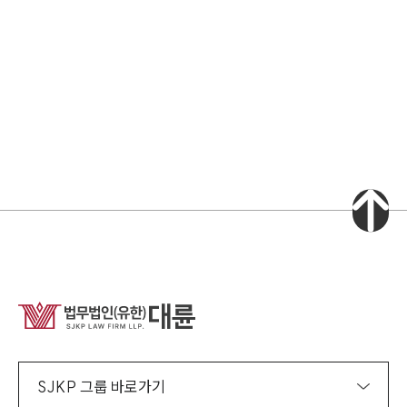
소식/자료
언론보도
공지사항
법률 블로그
법률서식
뉴스레터/브로슈어
세미나
대륜법률상담예약
대륜법률상담예약
집단소송 신청
법률 서비스 피해 공익 구제
SJKP 그룹 바로가기