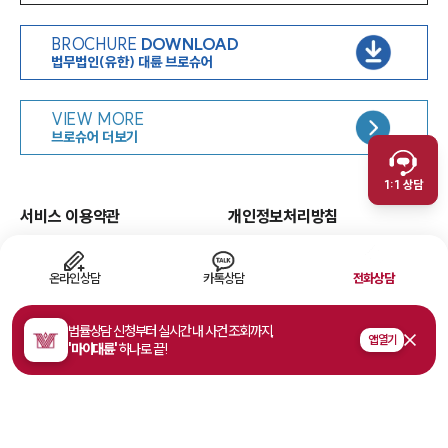
BROCHURE
DOWNLOAD
법무법인(유한) 대륜 브로슈어
인재채용
VIEW MORE
취재문의
브로슈어 더보기
만화로 보는 사례
1:1 상담
서비스 이용약관
개인정보처리방침
면책공고
유한책임
이메일무단수집거부
웹 접근성
온라인상담
카톡상담
전화상담
고객의 소리
법률상담 신청부터 실시간 내 사건 조회까지,
앱 열기
'마이대륜'
하나로 끝!
주소
서울특별시 영등포구 여의대로 108, 파크원타워1 35층
사업자등록번호
468-81-02178
법률상담접수
1800-7905