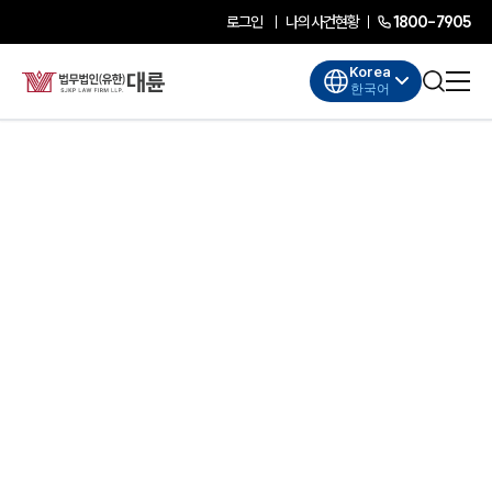
로그인
나의사건현황
1800-7905
Korea
한국어
대륜소개
대륜소개
대륜의 강점
기업법무 컨설팅
업무협력·법률자문 기업
오시는 길
글로벌 파트너 로펌
고객의 소리
AI대륜