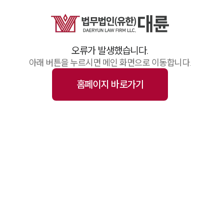
업무사례
주요 업무사례
기업 인사이트
사례분석/최신동향
오류가 발생했습니다.
법률정보(법인)
법률정보(개인)
아래 버튼을 누르시면 메인 화면으로 이동합니다.
법률지식인
고객후기
홈페이지 바로가기
업무그룹/센터
분야별
구성원 소개
변호사·전문가 추천