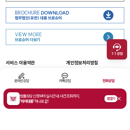
BROCHURE
DOWNLOAD
법무법인(유한) 대륜 브로슈어
인재채용
VIEW MORE
취재문의
브로슈어 더보기
만화로 보는 사례
1:1 상담
서비스 이용약관
개인정보처리방침
면책공고
유한책임
이메일무단수집거부
웹 접근성
온라인상담
카톡상담
전화상담
고객의 소리
법률상담 신청부터 실시간 내 사건 조회까지,
앱 열기
'마이대륜'
하나로 끝!
주소
서울특별시 영등포구 여의대로 108, 파크원타워1 35층
사업자등록번호
468-81-02178
법률상담접수
1800-7905