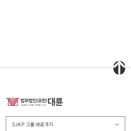
소식/자료
언론보도
공지사항
법률 블로그
법률서식
뉴스레터/브로슈어
세미나
대륜법률상담예약
대륜법률상담예약
집단소송 신청
법률 서비스 피해 공익 구제
SJKP 그룹 바로가기