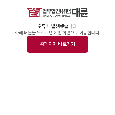
업무사례
주요 업무사례
기업 인사이트
사례분석/최신동향
오류가 발생했습니다.
법률정보(법인)
법률정보(개인)
아래 버튼을 누르시면 메인 화면으로 이동합니다.
법률지식인
고객후기
홈페이지 바로가기
업무그룹/센터
분야별
구성원 소개
변호사·전문가 추천