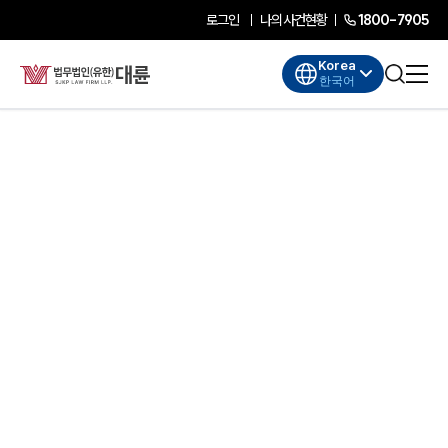
로그인
나의사건현황
1800-7905
Korea
한국어
대륜소개
대륜소개
대륜의 강점
기업법무 컨설팅
업무협력·법률자문 기업
오시는 길
글로벌 파트너 로펌
고객의 소리
AI대륜