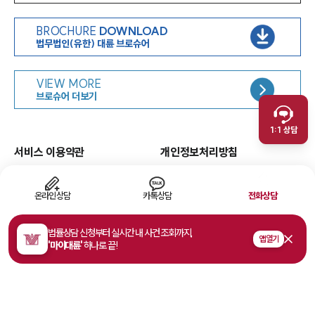
BROCHURE
DOWNLOAD
법무법인(유한) 대륜 브로슈어
인재채용
VIEW MORE
취재문의
브로슈어 더보기
만화로 보는 사례
1:1 상담
서비스 이용약관
개인정보처리방침
면책공고
유한책임
이메일무단수집거부
웹 접근성
온라인상담
카톡상담
전화상담
고객의 소리
법률상담 신청부터 실시간 내 사건 조회까지,
앱 열기
'마이대륜'
하나로 끝!
주소
서울특별시 영등포구 여의대로 108, 파크원타워1 35층
사업자등록번호
468-81-02178
법률상담접수
1800-7905