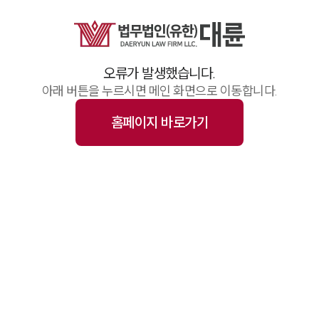
업무사례
주요 업무사례
기업 인사이트
사례분석/최신동향
오류가 발생했습니다.
법률정보(법인)
법률정보(개인)
아래 버튼을 누르시면 메인 화면으로 이동합니다.
법률지식인
고객후기
홈페이지 바로가기
업무그룹/센터
분야별
구성원 소개
변호사·전문가 추천