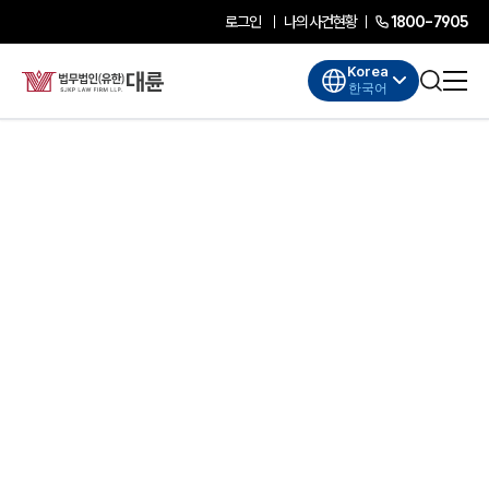
로그인
나의사건현황
1800-7905
Korea
한국어
대륜소개
대륜소개
대륜의 강점
기업법무 컨설팅
업무협력·법률자문 기업
오시는 길
글로벌 파트너 로펌
고객의 소리
AI대륜