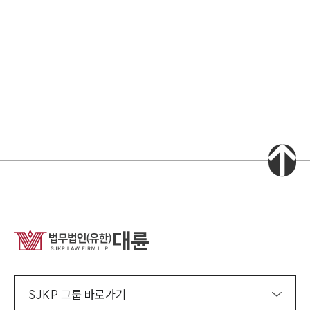
소식/자료
언론보도
공지사항
법률 블로그
법률서식
뉴스레터/브로슈어
세미나
대륜법률상담예약
대륜법률상담예약
집단소송 신청
법률 서비스 피해 공익 구제
SJKP 그룹 바로가기