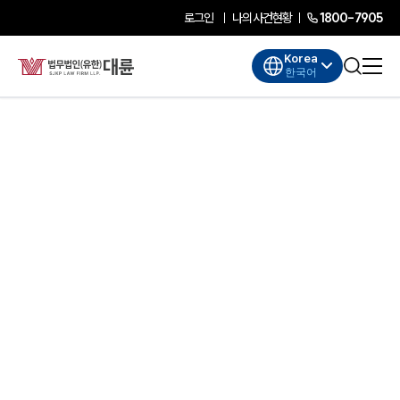
로그인
나의사건현황
1800-7905
Korea
한국어
대륜소개
대륜소개
대륜의 강점
기업법무 컨설팅
업무협력·법률자문 기업
오시는 길
글로벌 파트너 로펌
고객의 소리
AI대륜