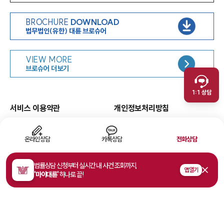
BROCHURE
DOWNLOAD
법무법인(유한) 대륜 브로슈어
인재채용
VIEW MORE
취재문의
브로슈어 더보기
만화로 보는 사례
1:1 상담
서비스 이용약관
개인정보처리방침
면책공고
유한책임
이메일무단수집거부
웹 접근성
온라인상담
카톡상담
전화상담
고객의 소리
법률상담 신청부터 실시간 내 사건 조회까지,
앱 열기
'마이대륜'
하나로 끝!
주소
서울특별시 영등포구 여의대로 108, 파크원타워1 35층
사업자등록번호
468-81-02178
법률상담접수
1800-7905