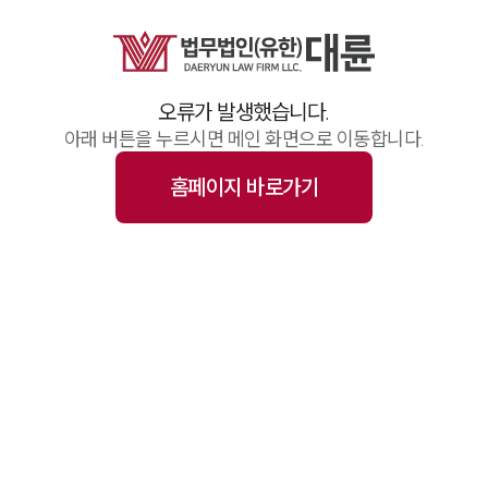
업무사례
주요 업무사례
기업 인사이트
사례분석/최신동향
오류가 발생했습니다.
법률정보(법인)
법률정보(개인)
아래 버튼을 누르시면 메인 화면으로 이동합니다.
법률지식인
고객후기
홈페이지 바로가기
업무그룹/센터
분야별
구성원 소개
변호사·전문가 추천