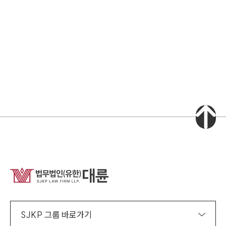
소식/자료
언론보도
공지사항
법률 블로그
법률서식
뉴스레터/브로슈어
세미나
대륜법률상담예약
대륜법률상담예약
집단소송 신청
법률 서비스 피해 공익 구제
SJKP 그룹 바로가기