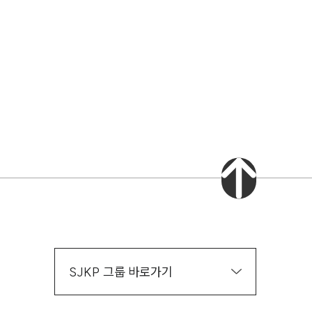
AI대륜
업무사례
스토리
주요 업무사례
기업 인사이트
사례분석/최신동향
법률정보(법인)
법률정보(개인)
법률지식인
고객후기
SJKP 그룹 바로가기
업무그룹/센터