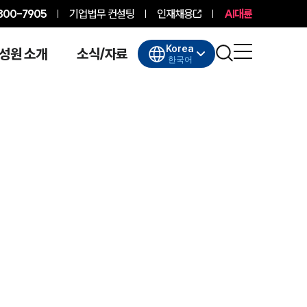
800-7905
기업법무 컨설팅
인재채용
AI대륜
Korea
성원 소개
소식/자료
한국어
대륜소개
대륜소개
대륜의 강점
기업법무 컨설팅
업무협력·법률자문 기업
오시는 길
글로벌 파트너 로펌
고객의 소리