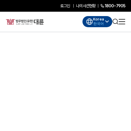
로그인
나의사건현황
1800-7905
Korea
한국어
대륜소개
대륜소개
대륜의 강점
기업법무 컨설팅
업무협력·법률자문 기업
오시는 길
글로벌 파트너 로펌
고객의 소리
AI대륜