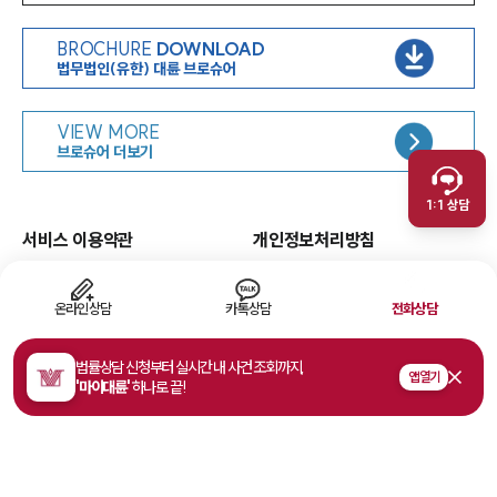
BROCHURE
DOWNLOAD
법무법인(유한) 대륜 브로슈어
인재채용
VIEW MORE
취재문의
브로슈어 더보기
만화로 보는 사례
1:1 상담
서비스 이용약관
개인정보처리방침
면책공고
유한책임
이메일무단수집거부
웹 접근성
온라인상담
카톡상담
전화상담
고객의 소리
법률상담 신청부터 실시간 내 사건 조회까지,
앱 열기
'마이대륜'
하나로 끝!
주소
서울특별시 영등포구 여의대로 108, 파크원타워1 35층
사업자등록번호
468-81-02178
법률상담접수
1800-7905