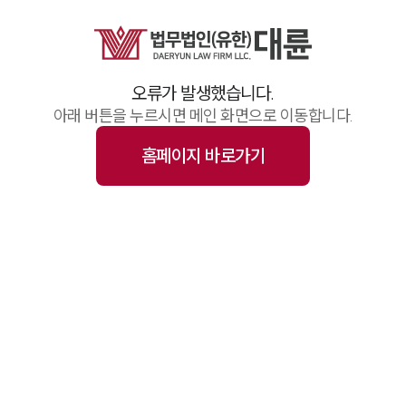
업무사례
주요 업무사례
기업 인사이트
사례분석/최신동향
오류가 발생했습니다.
법률정보(법인)
법률정보(개인)
아래 버튼을 누르시면 메인 화면으로 이동합니다.
법률지식인
고객후기
홈페이지 바로가기
업무그룹/센터
분야별
구성원 소개
변호사·전문가 추천