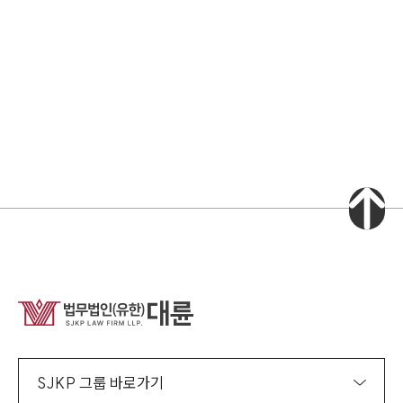
소식/자료
언론보도
공지사항
법률 블로그
법률서식
뉴스레터/브로슈어
세미나
대륜법률상담예약
대륜법률상담예약
집단소송 신청
법률 서비스 피해 공익 구제
SJKP 그룹 바로가기