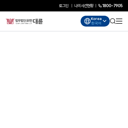
로그인
나의사건현황
1800-7905
Korea
한국어
대륜소개
대륜소개
대륜의 강점
기업법무 컨설팅
업무협력·법률자문 기업
오시는 길
글로벌 파트너 로펌
고객의 소리
AI대륜