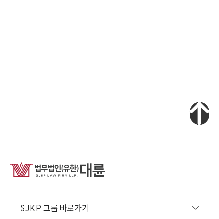
소식/자료
언론보도
공지사항
법률 블로그
법률서식
뉴스레터/브로슈어
세미나
대륜법률상담예약
대륜법률상담예약
집단소송 신청
법률 서비스 피해 공익 구제
SJKP 그룹 바로가기