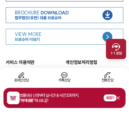
BROCHURE
DOWNLOAD
법무법인(유한) 대륜 브로슈어
인재채용
VIEW MORE
취재문의
브로슈어 더보기
만화로 보는 사례
1:1 상담
서비스 이용약관
개인정보처리방침
면책공고
유한책임
이메일무단수집거부
웹 접근성
온라인상담
카톡상담
전화상담
고객의 소리
법률상담 신청부터 실시간 내 사건 조회까지,
앱 열기
'마이대륜'
하나로 끝!
주소
서울특별시 영등포구 여의대로 108, 파크원타워1 35층
사업자등록번호
468-81-02178
법률상담접수
1800-7905