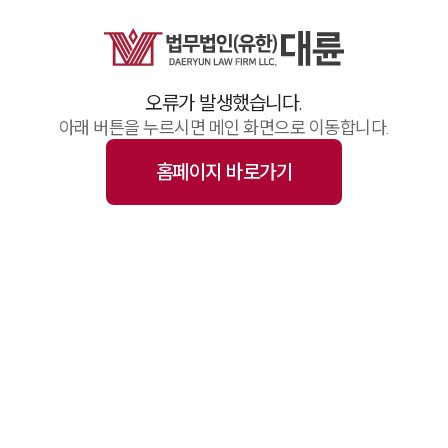
업무사례
주요 업무사례
기업 인사이트
사례분석/최신동향
오류가 발생했습니다.
법률정보(법인)
법률정보(개인)
아래 버튼을 누르시면 메인 화면으로 이동합니다.
법률지식인
고객후기
홈페이지 바로가기
업무그룹/센터
분야별
구성원 소개
변호사·전문가 추천