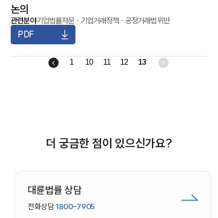
논의
변호사·전문가 추천
관련분야
기업법률자문
·
기업거래정책
·
공정거래법위반
PDF
1
10
11
12
13
더 궁금한 점이 있으신가요?
대륜법률 상담
전화상담
1800-7905