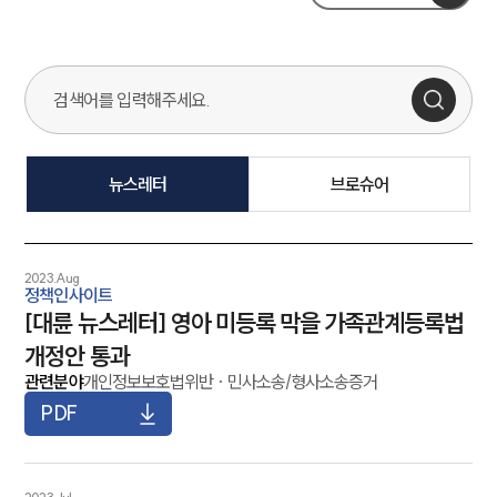
뉴스레터/브로슈어 검색창
뉴스레터
브로슈어
2023.Aug
정책인사이트
[대륜 뉴스레터] 영아 미등록 막을 가족관계등록법
대륜소개
개정안 통과
관련분야
개인정보보호법위반
·
민사소송/형사소송증거
대륜소개
대륜의 강점
PDF
기업법무 컨설팅
업무협력·법률자문 기업
오시는 길
글로벌 파트너 로펌