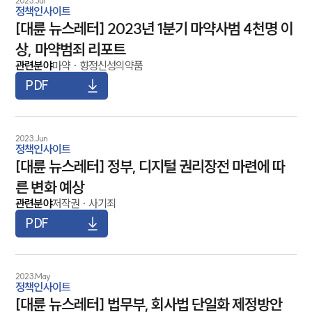
2023.Jul
정책인사이트
고객의 소리
[대륜 뉴스레터] 2023년 1분기 마약사범 4천명 이
AI대륜
상, 마약범죄 리포트
업무사례
관련분야
마약
·
향정신성의약품
PDF
주요 업무사례
기업 인사이트
사례분석/최신동향
법률정보(법인)
2023.Jun
정책인사이트
법률정보(개인)
[대륜 뉴스레터] 정부, 디지털 권리장전 마련에 따
법률지식인
고객후기
른 변화 예상
관련분야
저작권
·
사기죄
업무그룹/센터
PDF
분야별
2023.May
정책인사이트
구성원 소개
[대륜 뉴스레터] 법무부, 회사법 단일화 제정방안