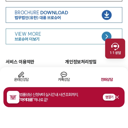
BROCHURE
DOWNLOAD
법무법인(유한) 대륜 브로슈어
인재채용
VIEW MORE
취재문의
브로슈어 더보기
만화로 보는 사례
1:1 상담
서비스 이용약관
개인정보처리방침
면책공고
유한책임
이메일무단수집거부
웹 접근성
온라인상담
카톡상담
전화상담
고객의 소리
법률상담 신청부터 실시간 내 사건 조회까지,
앱 열기
'마이대륜'
하나로 끝!
주소
서울특별시 영등포구 여의대로 108, 파크원타워1 35층
사업자등록번호
468-81-02178
법률상담접수
1800-7905