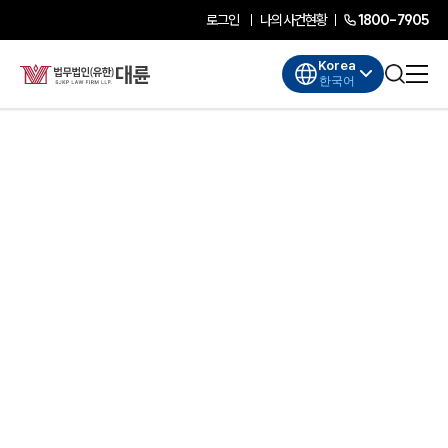
로그인
나의사건현황
1800-7905
Korea
한국어
대륜소개
대륜소개
대륜의 강점
기업법무 컨설팅
업무협력·법률자문 기업
오시는 길
글로벌 파트너 로펌
고객의 소리
AI대륜