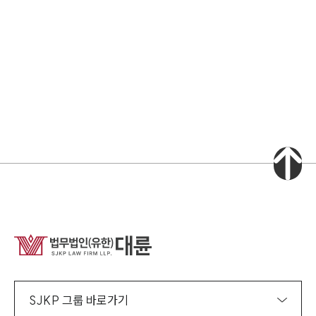
소식/자료
언론보도
공지사항
법률 블로그
법률서식
뉴스레터/브로슈어
세미나
대륜법률상담예약
대륜법률상담예약
집단소송 신청
법률 서비스 피해 공익 구제
SJKP 그룹 바로가기