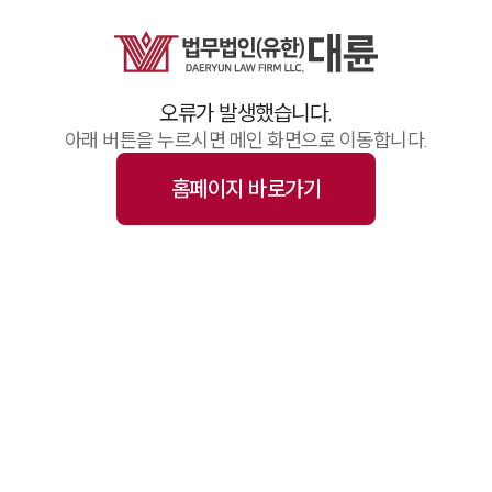
업무사례
주요 업무사례
기업 인사이트
사례분석/최신동향
오류가 발생했습니다.
법률정보(법인)
법률정보(개인)
아래 버튼을 누르시면 메인 화면으로 이동합니다.
법률지식인
고객후기
홈페이지 바로가기
업무그룹/센터
분야별
구성원 소개
변호사·전문가 추천